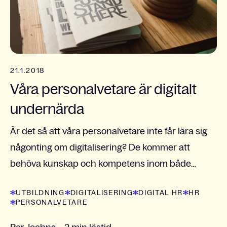
21.1.2018
Våra personalvetare är digitalt
undernärda
Är det så att våra personalvetare inte får lära sig
någonting om digitalisering? De kommer att
behöva kunskap och kompetens inom både
digitala verktyg och systemstöd för att jobba med
UTBILDNING
DIGITALISERING
DIGITAL HR
HR
HR i framtiden,...
PERSONALVETARE