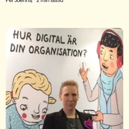
Per Joehns
2 min lästid