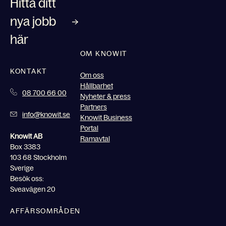
Hitta ditt
nya jobb
här
OM KNOWIT
KONTAKT
Om oss
Hållbarhet
08 700 66 00
Nyheter & press
Partners
info@knowit.se
Knowit Business
Portal
Knowit AB
Ramavtal
Box 3383
103 68 Stockholm
Sverige
Besök oss:
Sveavägen 20
AFFÄRSOMRÅDEN