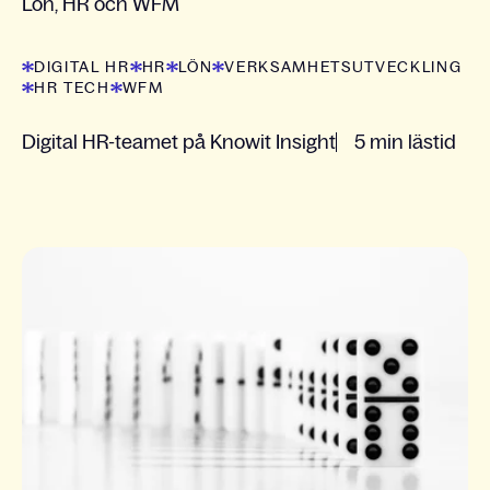
Lön, HR och WFM
DIGITAL HR
HR
LÖN
VERKSAMHETSUTVECKLING
HR TECH
WFM
Digital HR-teamet på Knowit Insight
5 min lästid