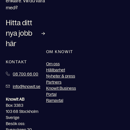
enklare. Vill du vara
med?
Hitta ditt
nya jobb
här
OM KNOWIT
KONTAKT
Om oss
Hållbarhet
08 700 66 00
Nyheter & press
Partners
info@knowit.se
Knowit Business
Portal
Knowit AB
Ramavtal
Box 3383
103 68 Stockholm
Sverige
Besök oss:
Sveavägen 20