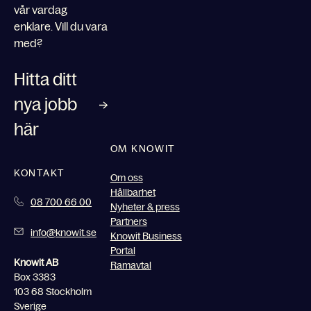
vår vardag
enklare. Vill du vara
med?
Hitta ditt
nya jobb
här
OM KNOWIT
KONTAKT
Om oss
Hållbarhet
08 700 66 00
Nyheter & press
Partners
info@knowit.se
Knowit Business
Portal
Knowit AB
Ramavtal
Box 3383
103 68 Stockholm
Sverige