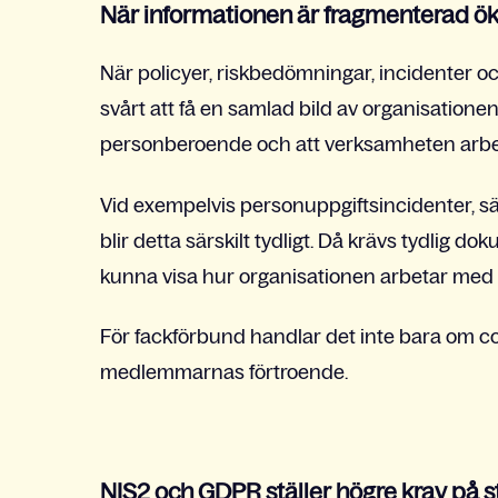
När informationen är fragmenterad ök
När policyer, riskbedömningar, incidenter och
svårt att få en samlad bild av organisationens
personberoende och att verksamheten arbet
Vid exempelvis personuppgiftsincidenter, sä
blir detta särskilt tydligt. Då krävs tydlig 
kunna visa hur organisationen arbetar med r
För fackförbund handlar det inte bara om c
medlemmarnas förtroende.
NIS2 och GDPR ställer högre krav på st