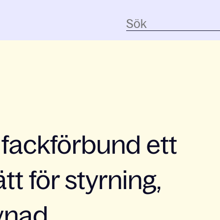
 fackförbund ett
t för styrning,
evnad