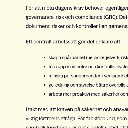
För att möta dagens krav behöver egentlige
governance, risk och compliance (GRC). Det 
dokument, risker och kontroller i en gemens
Ett centralt arbetssätt gör det enklare att:
skapa spårbarhet mellan regelverk, ris
följa upp incidenter och kontroller syst
minska personberoenden i verksamhe
ge ledning och styrelse bättre överblick
arbeta mer proaktivt med säkerhet och
I takt med att kraven på säkerhet och ansvar
viktig förtroendefråga. För fackförbund, som
samhällsfunktioner, är det särskilt viktigt a