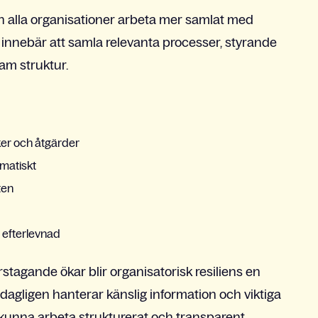
n alla organisationer arbeta mer samlat med
innebär att samla relevanta processer, styrande
am struktur.
ker och åtgärder
ematiskt
ten
 efterlevnad
stagande ökar blir organisatorisk resiliens en
 dagligen hanterar känslig information och viktiga
tt kunna arbeta strukturerat och transparent.