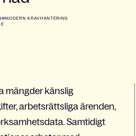
N
MODERN KRAVHANTERING
CE
a mängder känslig
ter, arbetsrättsliga ärenden,
verksamhetsdata. Samtidigt