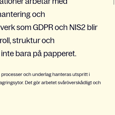
sationer arbetar med
hantering och
lverk som GDPR och NIS2 blir
roll, struktur och
 inte bara på papperet.
ga processer och underlag hanteras utspritt i
lagringsytor. Det gör arbetet svåröverskådligt och