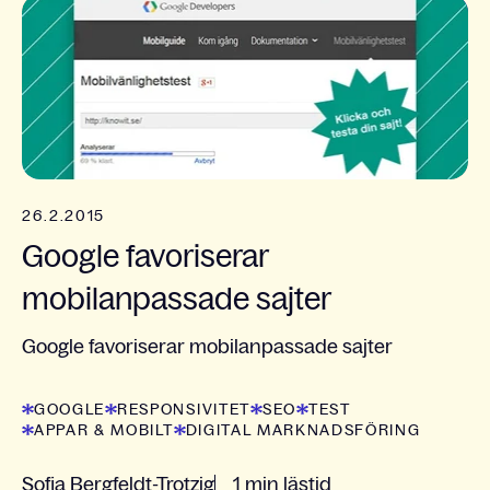
26.2.2015
Google favoriserar
mobilanpassade sajter
Google favoriserar mobilanpassade sajter
GOOGLE
RESPONSIVITET
SEO
TEST
APPAR & MOBILT
DIGITAL MARKNADSFÖRING
Sofia Bergfeldt-Trotzig
1 min lästid