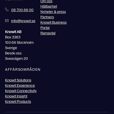
Om oss
Hållbarhet
08 700 66 00
Nyheter & press
Partners
info@knowit.se
Knowit Business
Portal
Knowit AB
Ramavtal
Box 3383
103 68 Stockholm
Sverige
Besök oss:
Sveavägen 20
AFFÄRSOMRÅDEN
Knowit Solutions
Knowit Experience
Knowit Connectivity
Knowit Insight
Knowit Products