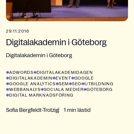
29.11.2016
Digitalakademin i Göteborg
Digitalakademin i Göteborg
ADWORDS
DIGITALAKADEMIDAGEN
DIGITALAKADEMIN
EVENT
GOOGLE
GOOGLE ANALYTICS
SEM
SEO
UTBILDNING
WEBBANALYS
SOCIALA MEDIER
GÖTEBORG
DIGITAL MARKNADSFÖRING
Sofia Bergfeldt-Trotzig
1 min lästid