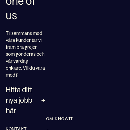
one of
us
Tillsammans med
våra kunder tar vi
fram bra grejer
som gör deras och
vår vardag
enklare. Vill du vara
med?
Hitta ditt
nya jobb
här
OM KNOWIT
KONTAKT