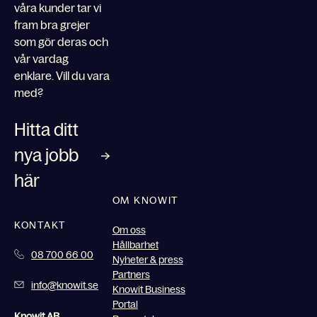
våra kunder tar vi
fram bra grejer
som gör deras och
vår vardag
enklare. Vill du vara
med?
Hitta ditt
nya jobb
här
OM KNOWIT
KONTAKT
Om oss
Hållbarhet
08 700 66 00
Nyheter & press
Partners
info@knowit.se
Knowit Business
Portal
Knowit AB