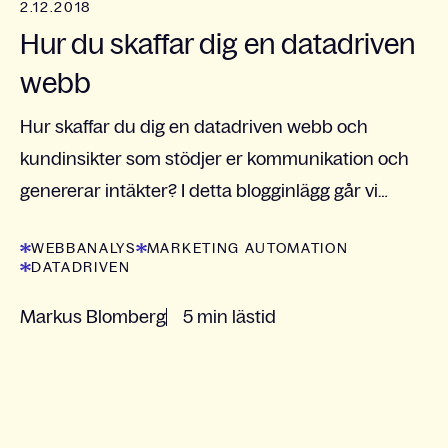
2.12.2018
Hur du skaffar dig en datadriven
webb
Hur skaffar du dig en datadriven webb och
kundinsikter som stödjer er kommunikation och
genererar intäkter? I detta blogginlägg går vi
igenom både äldre och nyare verktyg och
WEBBANALYS
MARKETING AUTOMATION
arbetssätt.
DATADRIVEN
Markus Blomberg
5 min lästid