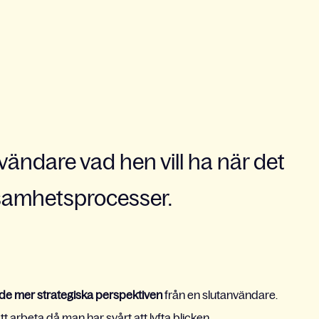
nvändare vad hen vill ha när det
rksamhetsprocesser.
de mer strategiska perspektiven
från en slutanvändare.
t arbeta då man har svårt att lyfta blicken.