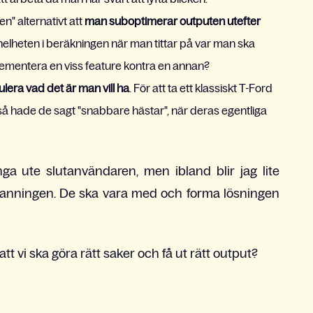
sen" alternativt att
man suboptimerar outputen utefter
in helheten i beräkningen när man tittar på var man ska
mplementera en viss feature kontra en annan?
kulera vad det är man vill ha
. För att ta ett klassiskt T-Ford
 så hade de sagt "snabbare hästar", när deras egentliga
ga ute slutanvändaren, men ibland blir jag lite
 sanningen. De ska vara med och forma lösningen
t vi ska göra rätt saker och få ut rätt output?