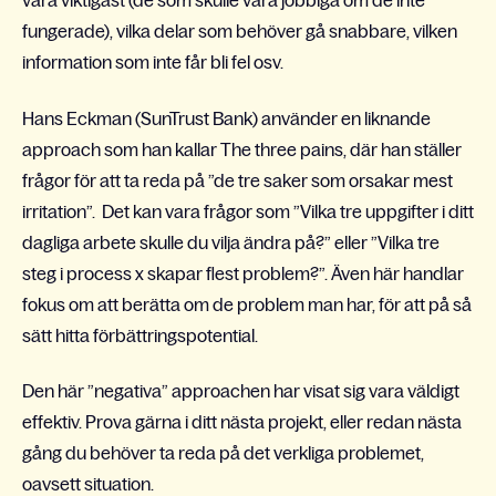
vara viktigast (de som skulle vara jobbiga om de inte
fungerade), vilka delar som behöver gå snabbare, vilken
information som inte får bli fel osv.
Hans Eckman (SunTrust Bank) använder en liknande
approach som han kallar The three pains, där han ställer
frågor för att ta reda på ”de tre saker som orsakar mest
irritation”. Det kan vara frågor som ”Vilka tre uppgifter i ditt
dagliga arbete skulle du vilja ändra på?” eller ”Vilka tre
steg i process x skapar flest problem?”. Även här handlar
fokus om att berätta om de problem man har, för att på så
sätt hitta förbättringspotential.
Den här ”negativa” approachen har visat sig vara väldigt
effektiv. Prova gärna i ditt nästa projekt, eller redan nästa
gång du behöver ta reda på det verkliga problemet,
oavsett situation.