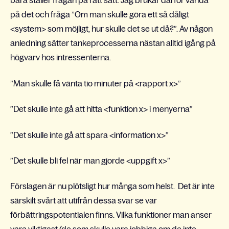
bara ställer frågan på rätt sätt. Jag brukar därför vända
på det och fråga ”Om man skulle göra ett så dåligt
<system> som möjligt, hur skulle det se ut då?”. Av någon
anledning sätter tankeprocesserna nästan alltid igång på
högvarv hos intressenterna.
”Man skulle få vänta tio minuter på <rapport x>”
”Det skulle inte gå att hitta <funktion x> i menyerna”
”Det skulle inte gå att spara <information x>”
”Det skulle bli fel när man gjorde <uppgift x>”
Förslagen är nu plötsligt hur många som helst. Det är inte
särskilt svårt att utifrån dessa svar se var
förbättringspotentialen finns. Vilka funktioner man anser