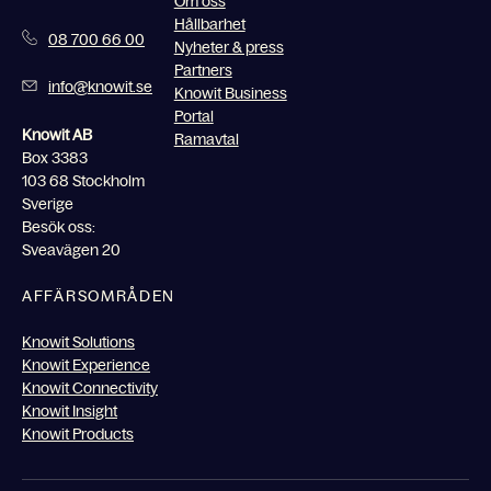
Om oss
Hållbarhet
08 700 66 00
Nyheter & press
Partners
info@knowit.se
Knowit Business
Portal
Knowit AB
Ramavtal
Box 3383
103 68 Stockholm
Sverige
Besök oss:
Sveavägen 20
AFFÄRSOMRÅDEN
Knowit Solutions
Knowit Experience
Knowit Connectivity
Knowit Insight
Knowit Products