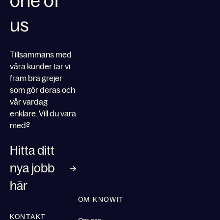
one of
us
Tillsammans med
våra kunder tar vi
fram bra grejer
som gör deras och
vår vardag
enklare. Vill du vara
med?
Hitta ditt
nya jobb
här
OM KNOWIT
KONTAKT