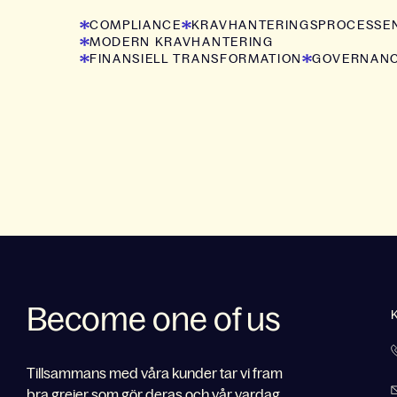
COMPLIANCE
KRAVHANTERINGSPROCESSE
MODERN KRAVHANTERING
FINANSIELL TRANSFORMATION
GOVERNAN
Become one of us
Tillsammans med våra kunder tar vi fram
bra grejer som gör deras och vår vardag