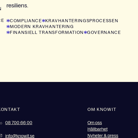
resiliens.
N
CE
COMPLIANCE
KRAVHANTERINGSPROCESSEN
MODERN KRAVHANTERING
FINANSIELL TRANSFORMATION
GOVERNANCE
KONTAKT
OM KNOWIT
08 700 66 00
Om oss
Hållbarhet
Nyheter & press
info@knowit.se