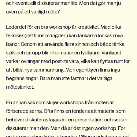
och eventuellt diskuterar man lite. Men det gör man ju
även på ett vanligt möte?
Ledordet för en bra workshop är kreativitet. Med olika
tekniker (det finns mängder!) kan tankarna lockas i nya
banor. Genom att använda flera sinnen och både tänka
själv och i grupp blir informationen tydligare. Vanligast
verkar övningar med post-its vara, vilka kan flyttas runt för
att bilda nya sammanhang. Men egentligen finns inga
begränsningar. Bara man inte fastnar i det vanliga
möteslunket.
En annan sak som skiljer workshops från möten är
förberedelserna. Ofta finns en tendens att material som
behöver diskuteras läggs in i en presentation, och sedan
diskuterar man den. Men då är det ingen workshop. För
en bra workshop krävs planering. Vilken workshopmetod