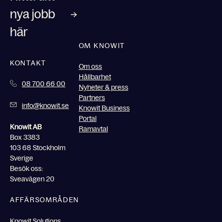
nya jobb
här
OM KNOWIT
KONTAKT
Om oss
Hållbarhet
08 700 66 00
Nyheter & press
Partners
info@knowit.se
Knowit Business
Portal
Knowit AB
Ramavtal
Box 3383
103 68 Stockholm
Sverige
Besök oss:
Sveavägen 20
AFFÄRSOMRÅDEN
Knowit Solutions