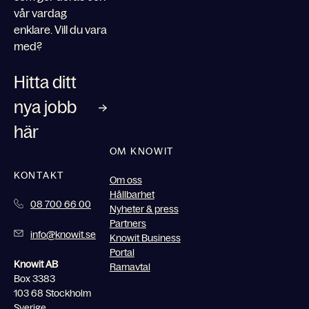
vår vardag
enklare. Vill du vara
med?
Hitta ditt
nya jobb
här
OM KNOWIT
KONTAKT
Om oss
Hållbarhet
08 700 66 00
Nyheter & press
Partners
info@knowit.se
Knowit Business
Portal
Knowit AB
Ramavtal
Box 3383
103 68 Stockholm
Sverige