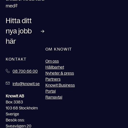
med?
Hitta ditt
nya jobb
här
OM KNOWIT
KONTAKT
Om oss
Hållbarhet
08 700 66 00
Nyheter & press
Partners
info@knowit.se
Knowit Business
Portal
Knowit AB
Ramavtal
Box 3383
103 68 Stockholm
Sverige
Besök oss:
Sveavägen 20