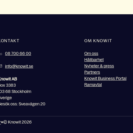
KONTAKT
OM KNOWIT
08 700 66 00
Om oss
Hållbarhet
Nyheter & press
info@knowit.se
Partners
Knowit Business Portal
Knowit AB
Ramavtal
Box 3383
03 68 Stockholm
verige
esök oss: Sveavägen 20
r
© Knowit 2026