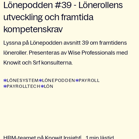
Lönepodden #39 - Lönerollens
utveckling och framtida
kompetenskrav
Lyssna på Lönepodden avsnitt 39 om framtidens
löneroller. Presenteras av Wise Professionals med
Knowit och Srf konsulterna.
LÖNESYSTEM
LÖNEPODDEN
PAYROLL
PAYROLLTECH
LÖN
HRM-teamet på Knowit Insight
1 min lästid