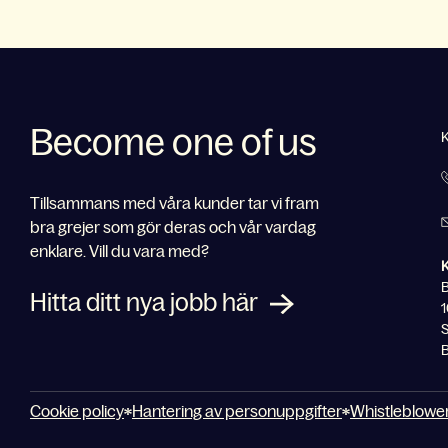
Become one of us
Tillsammans med våra kunder tar vi fram
bra grejer som gör deras och vår vardag
enklare. Vill du vara med?
Hitta ditt nya jobb här
1
S
B
Cookie policy
Hantering av personuppgifter
Whistleblowe