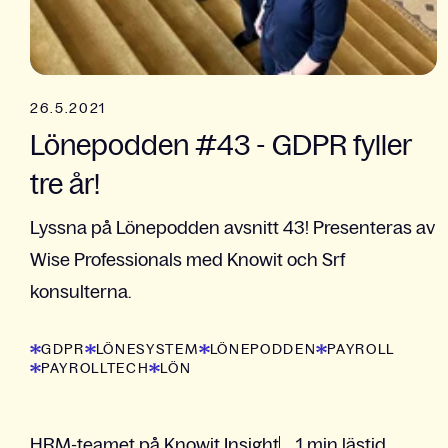
26.5.2021
Lönepodden #43 - GDPR fyller
tre år!
Lyssna på Lönepodden avsnitt 43! Presenteras av
Wise Professionals med Knowit och Srf
konsulterna.
GDPR
LÖNESYSTEM
LÖNEPODDEN
PAYROLL
PAYROLLTECH
LÖN
HRM-teamet på Knowit Insight
1 min lästid