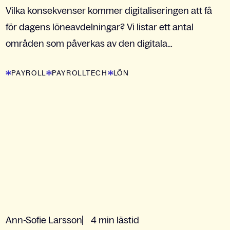
Vilka konsekvenser kommer digitaliseringen att få
för dagens löneavdelningar? Vi listar ett antal
områden som påverkas av den digitala
omställningen och kommer att skapa
PAYROLL
PAYROLLTECH
LÖN
löneavdelning 2.0.
Ann-Sofie Larsson
4 min lästid