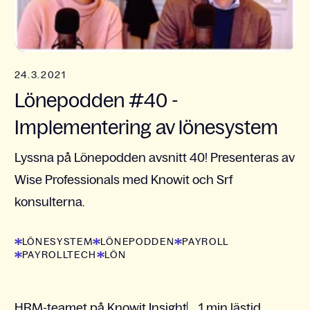
24.3.2021
Lönepodden #40 -
Implementering av lönesystem
Lyssna på Lönepodden avsnitt 40! Presenteras av
Wise Professionals med Knowit och Srf
konsulterna.
LÖNESYSTEM
LÖNEPODDEN
PAYROLL
PAYROLLTECH
LÖN
HRM-teamet på Knowit Insight
1 min lästid