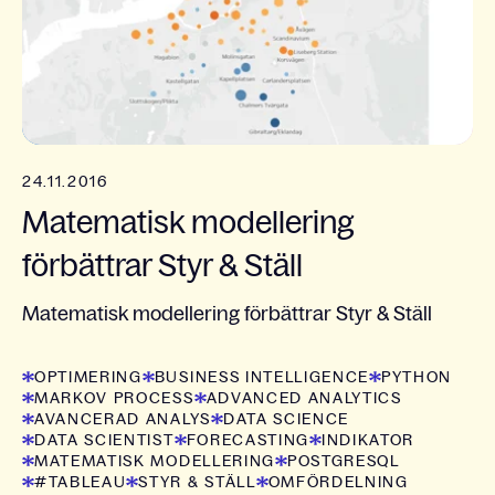
24.11.2016
Matematisk modellering
förbättrar Styr & Ställ
Matematisk modellering förbättrar Styr & Ställ
OPTIMERING
BUSINESS INTELLIGENCE
PYTHON
MARKOV PROCESS
ADVANCED ANALYTICS
AVANCERAD ANALYS
DATA SCIENCE
DATA SCIENTIST
FORECASTING
INDIKATOR
MATEMATISK MODELLERING
POSTGRESQL
#TABLEAU
STYR & STÄLL
OMFÖRDELNING