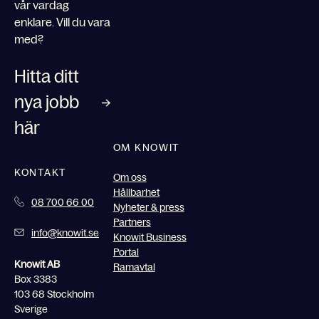
vår vardag
enklare. Vill du vara
med?
Hitta ditt
nya jobb
här
OM KNOWIT
KONTAKT
Om oss
Hållbarhet
08 700 66 00
Nyheter & press
Partners
info@knowit.se
Knowit Business
Portal
Knowit AB
Ramavtal
Box 3383
103 68 Stockholm
Sverige