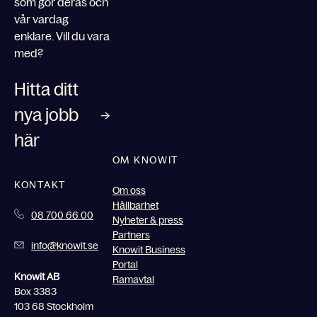
som gör deras och
vår vardag
enklare. Vill du vara
med?
Hitta ditt
nya jobb
här
OM KNOWIT
KONTAKT
Om oss
Hållbarhet
08 700 66 00
Nyheter & press
Partners
info@knowit.se
Knowit Business
Portal
Knowit AB
Ramavtal
Box 3383
103 68 Stockholm