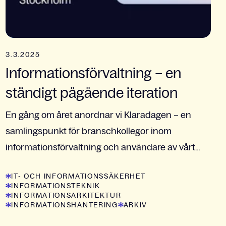
3.3.2025
Informationsförvaltning – en
ständigt pågående iteration
En gång om året anordnar vi Klaradagen – en
samlingspunkt för branschkollegor inom
informationsförvaltning och användare av vårt
digitala verktyg för arkivredovisning, Klara. I årets
IT- OCH INFORMATIONSSÄKERHET
upplaga belystes...
INFORMATIONSTEKNIK
INFORMATIONSARKITEKTUR
INFORMATIONSHANTERING
ARKIV