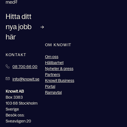
med?
Hitta ditt
nya jobb
här
OM KNOWIT
KONTAKT
Om oss
Hållbarhet
08 700 66 00
Nyheter & press
Partners
info@knowit.se
Knowit Business
Portal
Knowit AB
Ramavtal
Box 3383
103 68 Stockholm
Sverige
Besök oss:
Sveavägen 20