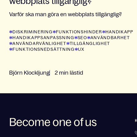
webbplats tillgänglig?
Varför ska man göra en webbplats tillgänglig?
DISKRIMINERING
FUNKTIONSHINDER
HANDIKAPP
HANDIKAPPSANPASSNING
SEO
ANVÄNDBARHET
ANVÄNDARVÄNLIGHET
TILLGÄNGLIGHET
FUNKTIONSNEDSÄTTNING
UX
Björn Klockljung
2 min lästid
Become one of us