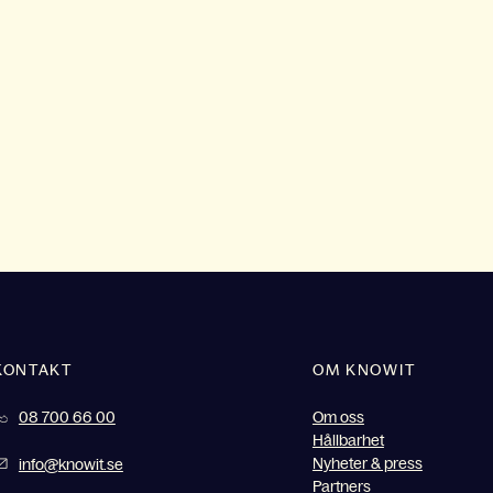
KONTAKT
OM KNOWIT
08 700 66 00
Om oss
Hållbarhet
Nyheter & press
info@knowit.se
Partners