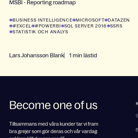
MSBI - Reporting roadmap
BUSINESS INTELLIGENCE
MICROSOFT
DATAZEN
#EXCEL
#POWERBI
SQL SERVER 2016
SSRS
STATISTIK OCH ANALYS
Lars Johansson Blank
1 min lästid
Become one of us
Tillsammans med våra kunder tar vi fram
bra grejer som gör deras och vår vardag