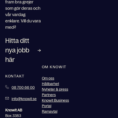
fram bra grejer
som gör deras och
vår vardag
enklare. Vill du vara
med?
Hitta ditt
nya jobb
här
OM KNOWIT
KONTAKT
Om oss
Hållbarhet
08 700 66 00
Nyheter & press
Partners
info@knowit.se
Knowit Business
Portal
Knowit AB
Ramavtal
Box 3383