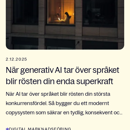
2.12.2025
När generativ AI tar över språket
blir rösten din enda superkraft
När AI tar över språket blir rösten din största
konkurrensfördel. Så bygger du ett modernt
copysystem som säkrar en tydlig, konsekvent och
igenkännbar tonalitet.
DIGITAL MARKNADSFÖRING