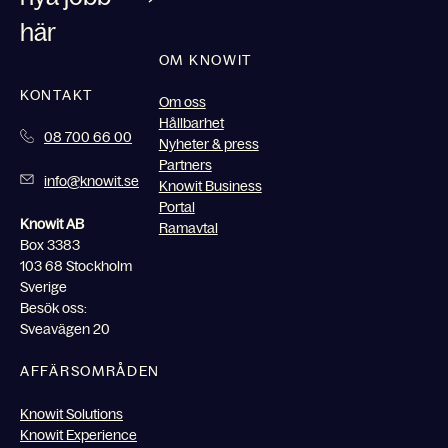
här
OM KNOWIT
KONTAKT
Om oss
Hållbarhet
08 700 66 00
Nyheter & press
Partners
info@knowit.se
Knowit Business
Portal
Knowit AB
Ramavtal
Box 3383
103 68 Stockholm
Sverige
Besök oss:
Sveavägen 20
AFFÄRSOMRÅDEN
Knowit Solutions
Knowit Experience