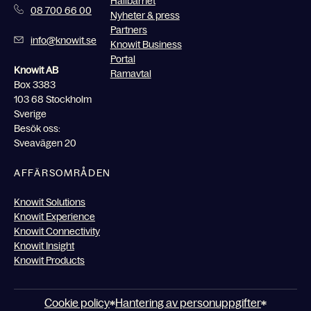
Hållbarhet
08 700 66 00
Nyheter & press
Partners
info@knowit.se
Knowit Business
Portal
Knowit AB
Ramavtal
Box 3383
103 68 Stockholm
Sverige
Besök oss:
Sveavägen 20
AFFÄRSOMRÅDEN
Knowit Solutions
Knowit Experience
Knowit Connectivity
Knowit Insight
Knowit Products
Cookie policy
Hantering av personuppgifter