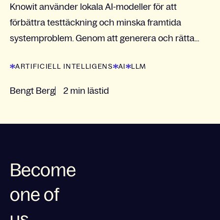
Knowit använder lokala AI-modeller för att
förbättra testtäckning och minska framtida
systemproblem. Genom att generera och rätta
testkod automatiskt uppnås nästan total
ARTIFICIELL INTELLIGENS
AI
LLM
testtäckning, vilket leder...
Bengt Berg
2 min lästid
Become
one of
us