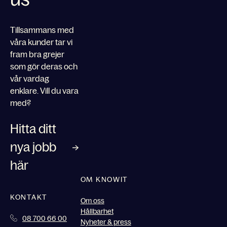
Tillsammans med
våra kunder tar vi
fram bra grejer
som gör deras och
vår vardag
enklare. Vill du vara
med?
Hitta ditt
nya jobb
här
OM KNOWIT
KONTAKT
Om oss
Hållbarhet
08 700 66 00
Nyheter & press