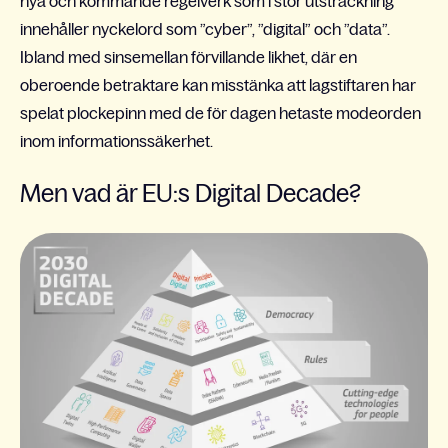
nya och kommande regelverk som i stor utsträckning
innehåller nyckelord som ”cyber”, ”digital” och ”data”.
Ibland med sinsemellan förvillande likhet, där en
oberoende betraktare kan misstänka att lagstiftaren har
spelat plockepinn med de för dagen hetaste modeorden
inom informationssäkerhet.
Men vad är EU:s Digital Decade?