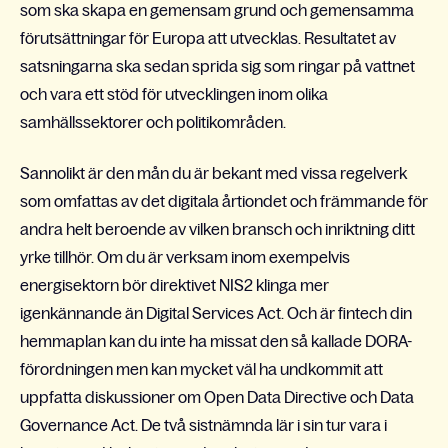
som ska skapa en gemensam grund och gemensamma
förutsättningar för Europa att utvecklas. Resultatet av
satsningarna ska sedan sprida sig som ringar på vattnet
och vara ett stöd för utvecklingen inom olika
samhällssektorer och politikområden.
Sannolikt är den mån du är bekant med vissa regelverk
som omfattas av det digitala årtiondet och främmande för
andra helt beroende av vilken bransch och inriktning ditt
yrke tillhör. Om du är verksam inom exempelvis
energisektorn bör direktivet NIS2 klinga mer
igenkännande än Digital Services Act. Och är fintech din
hemmaplan kan du inte ha missat den så kallade DORA-
förordningen men kan mycket väl ha undkommit att
uppfatta diskussioner om Open Data Directive och Data
Governance Act. De två sistnämnda lär i sin tur vara i