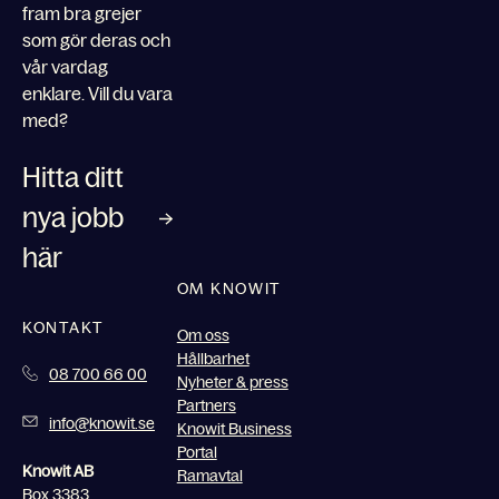
fram bra grejer
som gör deras och
vår vardag
enklare. Vill du vara
med?
Hitta ditt
nya jobb
här
OM KNOWIT
KONTAKT
Om oss
Hållbarhet
08 700 66 00
Nyheter & press
Partners
info@knowit.se
Knowit Business
Portal
Knowit AB
Ramavtal
Box 3383