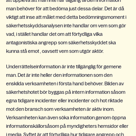
att uppleva att man inte har tillgång till den information
man behöver för att bedöma just dessa delar. Det är då
viktigt att inse att målet med detta bedömningsmoment i
säkerhetsskyddsanalysen inte handlar om vem som gör
vad, i stället handlar det om att förtydliga vilka
antagonistiska angrepp som säkerhetsskyddet ska
kunna stå emot , oavsett vem som utgör aktör.
Underrättelseinformation är inte tillgänglig för gemene
man. Det är inte heller den informationen som den
enskilda verksamheten i första hand behöver. Bilden av
säkerhetshotet bör byggas på intern information såsom
egna tidigare incidenter eller incidenter och hot riktade
mot den bransch som verksamheten är aktiv inom.
Verksamheten kan även söka information genom öppna
informationskällorsåsom på myndigheters hemsidor eller
i media. Syftet är att förtydliga hur tidigare angrepp och