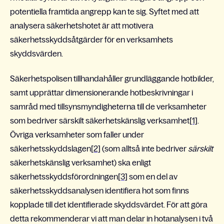
potentiella framtida angrepp kan te sig. Syftet med att
analysera säkerhetshotet är att motivera
säkerhetsskyddsåtgärder för en verksamhets
skyddsvärden.
Säkerhetspolisen tillhandahåller grundläggande hotbilder,
samt upprättar dimensionerande hotbeskrivningar i
samråd med tillsynsmyndigheterna till de verksamheter
som bedriver särskilt säkerhetskänslig verksamhet
[1]
.
Övriga verksamheter som faller under
säkerhetsskyddslagen
[2]
(som alltså inte bedriver
särskilt
säkerhetskänslig verksamhet) ska enligt
säkerhetsskyddsförordningen
[3]
som en del av
säkerhetsskyddsanalysen identifiera hot som finns
kopplade till det identifierade skyddsvärdet. För att göra
detta rekommenderar vi att man delar in hotanalysen i två