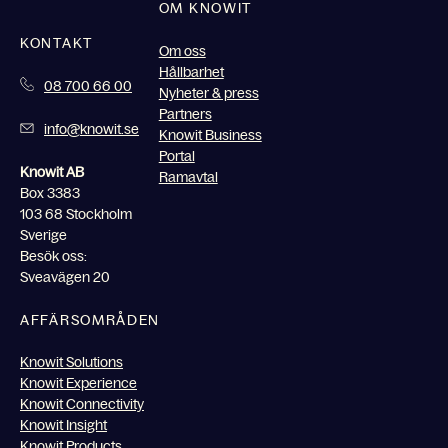
OM KNOWIT
KONTAKT
Om oss
Hållbarhet
08 700 66 00
Nyheter & press
Partners
info@knowit.se
Knowit Business
Portal
Knowit AB
Ramavtal
Box 3383
103 68 Stockholm
Sverige
Besök oss:
Sveavägen 20
AFFÄRSOMRÅDEN
Knowit Solutions
Knowit Experience
Knowit Connectivity
Knowit Insight
Knowit Products