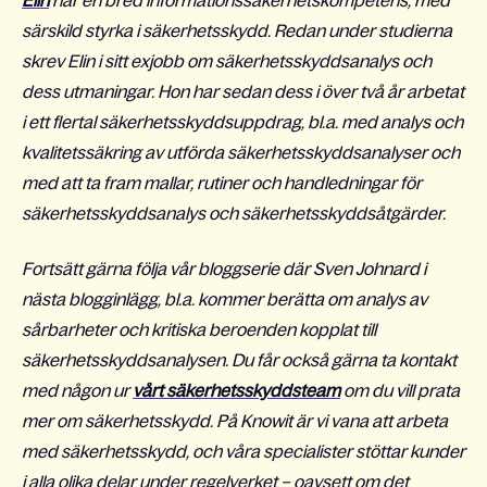
Elin
har en bred informationssäkerhetskompetens, med
särskild styrka i säkerhetsskydd. Redan under studierna
skrev Elin i sitt exjobb om säkerhetsskyddsanalys och
dess utmaningar. Hon har sedan dess i över två år arbetat
i ett flertal säkerhetsskyddsuppdrag, bl.a. med analys och
kvalitetssäkring av utförda säkerhetsskyddsanalyser och
med att ta fram mallar, rutiner och handledningar för
säkerhetsskyddsanalys och säkerhetsskyddsåtgärder.
Fortsätt gärna följa vår bloggserie där Sven Johnard i
nästa blogginlägg, bl.a. kommer berätta om analys av
sårbarheter och kritiska beroenden kopplat till
säkerhetsskyddsanalysen.
Du får också gärna ta kontakt
med någon ur
vårt säkerhetsskyddsteam
om du vill prata
mer om säkerhetsskydd. På Knowit är vi vana att arbeta
med säkerhetsskydd, och våra specialister stöttar kunder
i alla olika delar under regelverket – oavsett om det