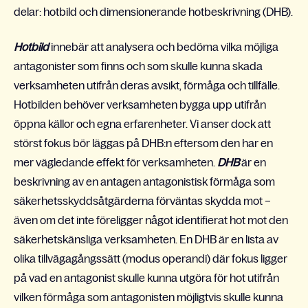
delar: hotbild och dimensionerande hotbeskrivning (DHB).
Hotbild
innebär att analysera och bedöma vilka möjliga
antagonister som finns och som skulle kunna skada
verksamheten utifrån deras avsikt, förmåga och tillfälle.
Hotbilden behöver verksamheten bygga upp utifrån
öppna källor och egna erfarenheter. Vi anser dock att
störst fokus bör läggas på DHB:n eftersom den har en
mer vägledande effekt för verksamheten.
DHB
är en
beskrivning av en antagen antagonistisk förmåga som
säkerhetsskyddsåtgärderna förväntas skydda mot –
även om det inte föreligger något identifierat hot mot den
säkerhetskänsliga verksamheten. En DHB är en lista av
olika tillvägagångssätt (modus operandi) där fokus ligger
på vad en antagonist skulle kunna utgöra för hot utifrån
vilken förmåga som antagonisten möjligtvis skulle kunna