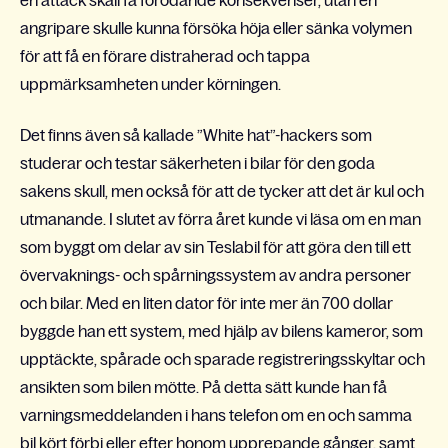
en attack skall få förödande konsekvenser, utan en
angripare skulle kunna försöka höja eller sänka volymen
för att få en förare distraherad och tappa
uppmärksamheten under körningen.
Det finns även så kallade ”White hat”-hackers som
studerar och testar säkerheten i bilar för den goda
sakens skull, men också för att de tycker att det är kul och
utmanande. I slutet av förra året kunde vi läsa om en man
som byggt om delar av sin Teslabil för att göra den till ett
övervaknings- och spårningssystem av andra personer
och bilar. Med en liten dator för inte mer än 700 dollar
byggde han ett system, med hjälp av bilens kameror, som
upptäckte, spårade och sparade registreringsskyltar och
ansikten som bilen mötte. På detta sätt kunde han få
varningsmeddelanden i hans telefon om en och samma
bil kört förbi eller efter honom upprepande gånger, samt