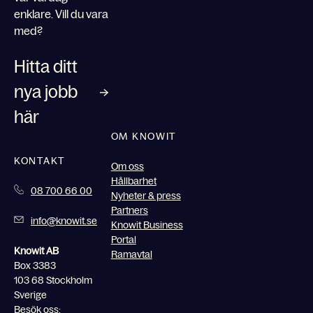
enklare. Vill du vara
med?
Hitta ditt
nya jobb
här
OM KNOWIT
KONTAKT
Om oss
Hållbarhet
08 700 66 00
Nyheter & press
Partners
info@knowit.se
Knowit Business
Portal
Knowit AB
Ramavtal
Box 3383
103 68 Stockholm
Sverige
Besök oss: