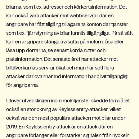
bilarna, som t.ex. adresser och körkortsinformation. Det
kan också vara attacker mot webbservrar där en
angripare har fått tillgång till ägarens konton där tjänster
som t.ex. fjärrstyrning av bilar funnits tillgängliga. På så sätt
kan en angripare stänga av/sätta på motorn, låsa eller
låsa upp dörrarna, se senast körda rutter och
platsinformation. Det senaste året har attacker mot
biltillverkarnas servrar ökat och man har sett flera
attacker där ovannämnd information har blivit tillgänglig
för angriparna.
Utöver utvecklingen inom molntjänster skedde förra året
också en stor ökning av Keyless entry-attacker, vilket
också var den mest populära attacken mot bilar under
2019. En Keyless entry-attack är en attack där en
angripare förlänger eller förstärker signalen från nyckeln