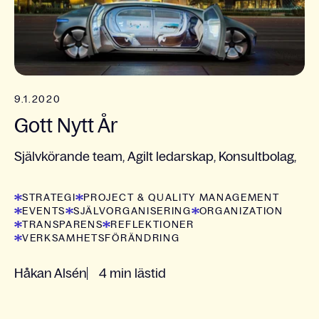
9.1.2020
Gott Nytt År
Självkörande team, Agilt ledarskap, Konsultbolag,
STRATEGI
PROJECT & QUALITY MANAGEMENT
EVENTS
SJÄLVORGANISERING
ORGANIZATION
TRANSPARENS
REFLEKTIONER
VERKSAMHETSFÖRÄNDRING
Håkan Alsén
4 min lästid