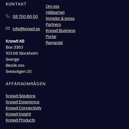
KONTAKT
Om oss
Hållbarhet
08 700 66 00
Nyheter & press
Partners
info@knowit.se
Knowit Business
Portal
Knowit AB
Ramavtal
Box 3383
103 68 Stockholm
Sverige
Besök oss:
Sveavägen 20
AFFÄRSOMRÅDEN
Knowit Solutions
Knowit Experience
Knowit Connectivity
Knowit Insight
Knowit Products