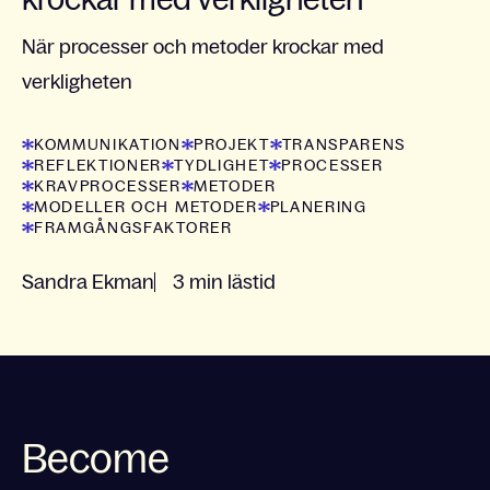
När processer och metoder krockar med
verkligheten
KOMMUNIKATION
PROJEKT
TRANSPARENS
REFLEKTIONER
TYDLIGHET
PROCESSER
KRAVPROCESSER
METODER
MODELLER OCH METODER
PLANERING
FRAMGÅNGSFAKTORER
Sandra Ekman
3 min lästid
Become