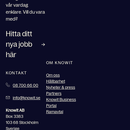
vår vardag
enklare. Vill du vara
med?
Hitta ditt
nya jobb
här
OM KNOWIT
KONTAKT
Om oss
Hållbarhet
08 700 66 00
Nyheter & press
Partners
info@knowit.se
Knowit Business
Portal
Knowit AB
Ramavtal
Box 3383
103 68 Stockholm
Sverige