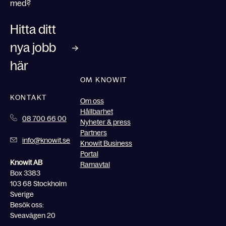
med?
Hitta ditt
nya jobb
här
OM KNOWIT
KONTAKT
Om oss
Hållbarhet
08 700 66 00
Nyheter & press
Partners
info@knowit.se
Knowit Business
Portal
Knowit AB
Ramavtal
Box 3383
103 68 Stockholm
Sverige
Besök oss:
Sveavägen 20