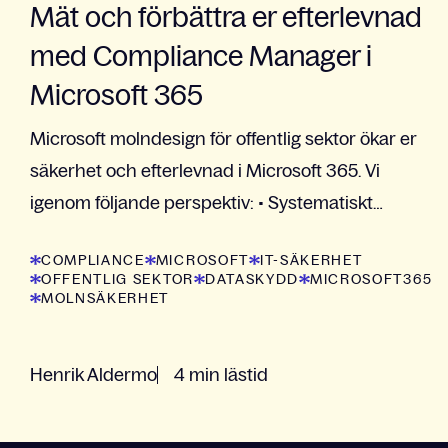
Mät och förbättra er efterlevnad
med Compliance Manager i
Microsoft 365
Microsoft molndesign för offentlig sektor ökar er
säkerhet och efterlevnad i Microsoft 365. Vi
igenom följande perspektiv: • Systematiskt
förbättringsarbete • Öka efterlevnad med
COMPLIANCE
MICROSOFT
IT-SÄKERHET
Compliance Manager •...
OFFENTLIG SEKTOR
DATASKYDD
MICROSOFT365
MOLNSÄKERHET
Henrik Aldermo
4 min lästid