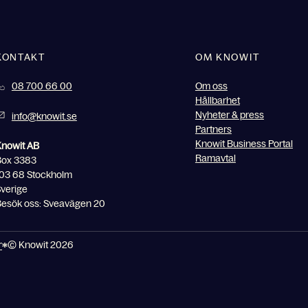
KONTAKT
OM KNOWIT
08 700 66 00
Om oss
Hållbarhet
Nyheter & press
info@knowit.se
Partners
Knowit Business Portal
Knowit AB
Ramavtal
Box 3383
03 68 Stockholm
verige
esök oss: Sveavägen 20
r
© Knowit 2026