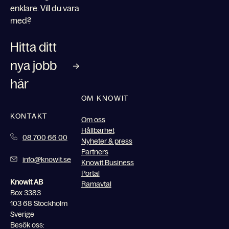
enklare. Vill du vara
med?
Hitta ditt
nya jobb
här
OM KNOWIT
KONTAKT
Om oss
Hållbarhet
08 700 66 00
Nyheter & press
Partners
info@knowit.se
Knowit Business
Portal
Knowit AB
Ramavtal
Box 3383
103 68 Stockholm
Sverige
Besök oss: