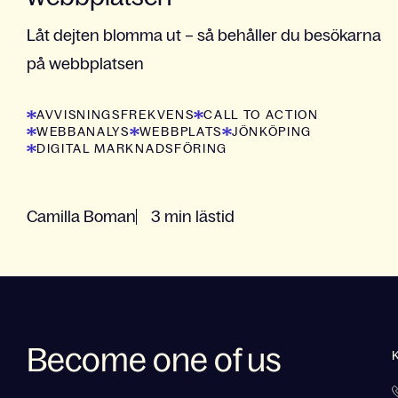
Låt dejten blomma ut – så behåller du besökarna
på webbplatsen
AVVISNINGSFREKVENS
CALL TO ACTION
WEBBANALYS
WEBBPLATS
JÖNKÖPING
DIGITAL MARKNADSFÖRING
Camilla Boman
3 min lästid
Become one of us