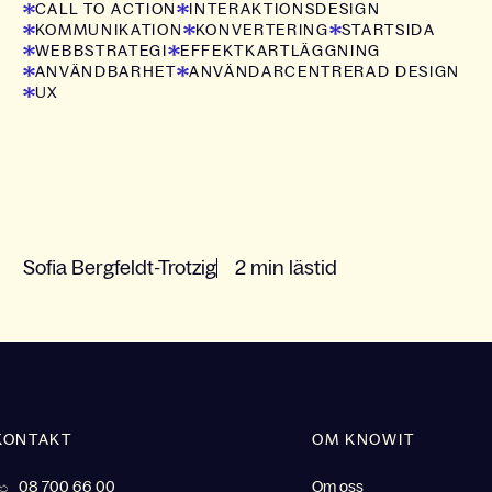
CALL TO ACTION
INTERAKTIONSDESIGN
KOMMUNIKATION
KONVERTERING
STARTSIDA
WEBBSTRATEGI
EFFEKTKARTLÄGGNING
ANVÄNDBARHET
ANVÄNDARCENTRERAD DESIGN
UX
Sofia Bergfeldt-Trotzig
2 min lästid
KONTAKT
OM KNOWIT
08 700 66 00
Om oss