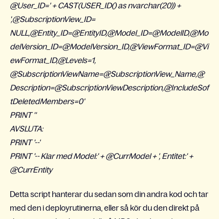
@User_ID=' + CAST(USER_ID() as nvarchar(20)) +
',@SubscriptionView_ID=
NULL,@Entity_ID=@EntityID,@Model_ID=@ModelID,@Mo
delVersion_ID=@ModelVersion_ID,@ViewFormat_ID=@Vi
ewFormat_ID,@Levels=1,
@SubscriptionViewName=@SubscriptionView_Name,@
Description=@SubscriptionViewDescription,@IncludeSof
tDeletedMembers=0'
PRINT ''
AVSLUTA:
PRINT '--'
PRINT '-- Klar med Model:' + @CurrModel + ', Entitet:' +
@CurrEntity
Detta script hanterar du sedan som din andra kod och tar
med den i deployrutinerna, eller så kör du den direkt på