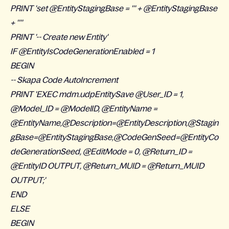
PRINT 'set @EntityStagingBase = ''' + @EntityStagingBase
+ ''''
PRINT '-- Create new Entity'
IF @EntityIsCodeGenerationEnabled = 1
BEGIN
-- Skapa Code AutoIncrement
PRINT 'EXEC mdm.udpEntitySave @User_ID = 1,
@Model_ID = @ModelID, @EntityName =
@EntityName,@Description=@EntityDescription,@Stagin
gBase=@EntityStagingBase,@CodeGenSeed=@EntityCo
deGenerationSeed, @EditMode = 0, @Return_ID =
@EntityID OUTPUT, @Return_MUID = @Return_MUID
OUTPUT;'
END
ELSE
BEGIN