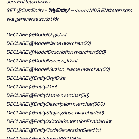
som Entiteten finns i
SET @CurrEntity =
'MyEntity'
-- <<<<< MDS ENtiteten som
ska genereras script för
DECLARE @ModelOrgId int
DECLARE @ModelName nvarchar(50)
DECLARE @ModelDescription nvarchar(500)
DECLARE @ModelVersion_ID int
DECLARE @ModelVersion_Name nvarchar(50)
DECLARE @EntityOrgID int
DECLARE @EntityID int
DECLARE @EntityName nvarchar(50)
DECLARE @EntityDescription nvarchar(500)
DECLARE @EntityStagingBase nvarchar(50)
DECLARE @EntityIsCodeGenerationEnabled int
DECLARE @EntityCodeGenerationSeed int
DECLARE @EntityTable SYSNAME