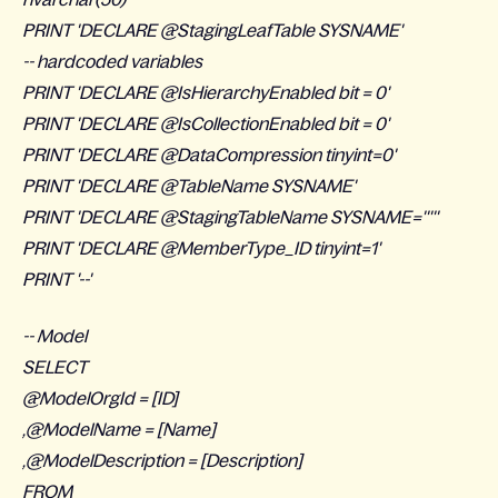
PRINT 'DECLARE @StagingLeafTable SYSNAME'
-- hardcoded variables
PRINT 'DECLARE @IsHierarchyEnabled bit = 0'
PRINT 'DECLARE @IsCollectionEnabled bit = 0'
PRINT 'DECLARE @DataCompression tinyint=0'
PRINT 'DECLARE @TableName SYSNAME'
PRINT 'DECLARE @StagingTableName SYSNAME='''''
PRINT 'DECLARE @MemberType_ID tinyint=1'
PRINT '--'
-- Model
SELECT
@ModelOrgId = [ID]
,@ModelName = [Name]
,@ModelDescription = [Description]
FROM