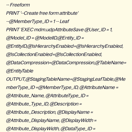
-- Freeform
PRINT '--Create free form attribute'
--@MemberType_ID = 1 -- Leaf
PRINT 'EXEC mdm.udpAttributeSave @User_ID = 1,
@Model_ID = @ModelID,@Entity_ID =
@EntityID,@IsHierarchyEnabled=@IsHierarchyEnabled,
@IsCollectionEnabled=@IsCollectionEnabled,
@DataCompression=@DataCompression,@TableName=
@EntityTable
OUTPUT,@StagingTableName=@StagingLeafTable,@Me
mberType_ID =@MemberType_ID, @AttributeName =
@Attribute_Name, @AttributeType_ID =
@Attribute_Type_ID, @Description =
@Attribute_Description, @DisplayName =
@Attribute_DisplayName, @DisplayWidth =
@Attribute_DisplayWidth, @DataType_ID =