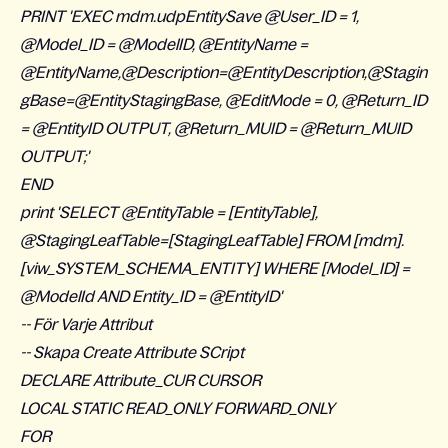
PRINT 'EXEC mdm.udpEntitySave @User_ID = 1,
@Model_ID = @ModelID, @EntityName =
@EntityName,@Description=@EntityDescription,@Stagin
gBase=@EntityStagingBase, @EditMode = 0, @Return_ID
= @EntityID OUTPUT, @Return_MUID = @Return_MUID
OUTPUT;'
END
print 'SELECT @EntityTable = [EntityTable],
@StagingLeafTable=[StagingLeafTable] FROM [mdm].
[viw_SYSTEM_SCHEMA_ENTITY] WHERE [Model_ID] =
@ModelId AND Entity_ID = @EntityID'
-- För Varje Attribut
-- Skapa Create Attribute SCript
DECLARE Attribute_CUR CURSOR
LOCAL STATIC READ_ONLY FORWARD_ONLY
FOR