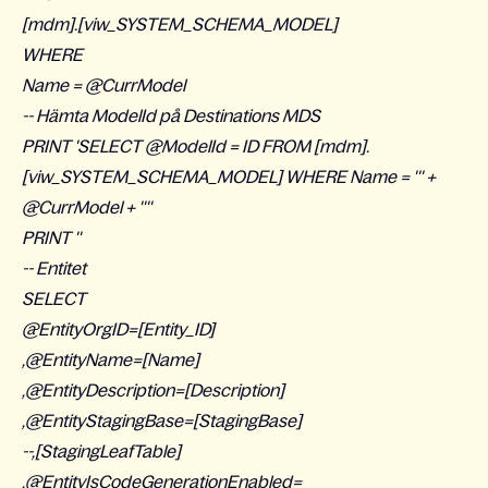
[mdm].[viw_SYSTEM_SCHEMA_MODEL]
WHERE
Name = @CurrModel
-- Hämta ModelId på Destinations MDS
PRINT 'SELECT @ModelId = ID FROM [mdm].
[viw_SYSTEM_SCHEMA_MODEL] WHERE Name = ''' +
@CurrModel + ''''
PRINT ''
-- Entitet
SELECT
@EntityOrgID=[Entity_ID]
,@EntityName=[Name]
,@EntityDescription=[Description]
,@EntityStagingBase=[StagingBase]
--,[StagingLeafTable]
,@EntityIsCodeGenerationEnabled=