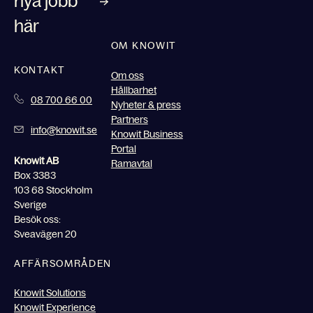
nya jobb
här
OM KNOWIT
KONTAKT
Om oss
Hållbarhet
08 700 66 00
Nyheter & press
Partners
info@knowit.se
Knowit Business
Portal
Knowit AB
Ramavtal
Box 3383
103 68 Stockholm
Sverige
Besök oss:
Sveavägen 20
AFFÄRSOMRÅDEN
Knowit Solutions
Knowit Experience