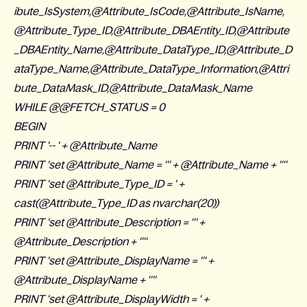
ibute_IsSystem,@Attribute_IsCode,@Attribute_IsName,
@Attribute_Type_ID,@Attribute_DBAEntity_ID,@Attribute
_DBAEntity_Name,@Attribute_DataType_ID,@Attribute_D
ataType_Name,@Attribute_DataType_Information,@Attri
bute_DataMask_ID,@Attribute_DataMask_Name
WHILE @@FETCH_STATUS = 0
BEGIN
PRINT '-- ' + @Attribute_Name
PRINT 'set @Attribute_Name = ''' + @Attribute_Name + ''''
PRINT 'set @Attribute_Type_ID = ' +
cast(@Attribute_Type_ID as nvarchar(20))
PRINT 'set @Attribute_Description = ''' +
@Attribute_Description + ''''
PRINT 'set @Attribute_DisplayName = ''' +
@Attribute_DisplayName + ''''
PRINT 'set @Attribute_DisplayWidth = ' +