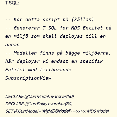
T-SQL:
-- Kör detta script på (källan)
-- Genererar T-SQL för MDS Entitet på
en miljö som skall deployas till en
annan
-- Modellen finns på bägge miljöerna,
här deployar vi endast en specifik
Entitet med tillhörande
SubscriptionView
DECLARE @CurrModel nvarchar(50)
DECLARE @CurrEntity nvarchar(50)
SET @CurrModel =
'MyMDSModel'
-- <<<<< MDS Model