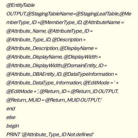
@EntityTable
OUTPUT,@StagingTableName=@StagingLeafTable,@Me
mberType_ID =@MemberType_ID, @AttributeName =
@Attribute_Name, @AttributeType_ID =
@Attribute_Type_ID, @Description =
@Attribute_Description, @DisplayName =
@Attribute_DisplayName, @DisplayWidth =
@Attribute_DisplayWidth,@DomainEntity_ID =
@Attribute_DBAEntity_ID, @DataTypeInformation =
@Attribute_DataType_Information, @EditMode = ' +
@EditMode + ', @Return_ID = @Return_ID OUTPUT,
@Return_MUID = @Return_MUID OUTPUT;'
end
else
begin
PRINT '@Attribute_Type_ID Not defined'