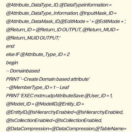
@Attribute_DataType_ID, @DataTypeInformation =
@Attribute_DataType_Information, @InputMask_ID =
@Attribute_DataMask_ID,@EditMode = ' + @EditMode + ',
@Return_ID = @Return_ID OUTPUT, @Return_MUID =
@Return_MUID OUTPUT;'
end
else IF @Attribute_Type_ID = 2
begin
-- Domainbased
PRINT '--Create Domain based attribute'
--@MemberType_ID = 1 -- Leaf
PRINT 'EXEC mdm.udpAttributeSave @User_ID = 1,
@Model_ID = @ModelID,@Entity_ID =
@EntityID,@IsHierarchyEnabled=@IsHierarchyEnabled,
@IsCollectionEnabled=@IsCollectionEnabled,
@DataCompression=@DataCompression,@TableName=