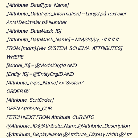
,[Attribute_DataType_Name]
,[Attribute_DataType_Information] -- Längd på Text eller
Antal Decimaler på Number
,[Attribute_DataMask_ID]
,[Attribute_DataMask_Name] -- MM/dd/yy , -####
FROM [mdm].[viw_SYSTEM_SCHEMA_ATTRIBUTES]
WHERE
[Model_ID] = @ModelOrgId AND
[Entity_ID] = @EntityOrgID AND
[Attribute_Type_Name] <> 'System'
ORDER BY
[Attribute_SortOrder]
OPEN Attribute_CUR
FETCH NEXT FROM Attribute_CUR INTO
@Attribute_ID,@Attribute_Name,@Attribute_Description,
@Attribute_DisplayName,@Attribute_DisplayWidth,@Attr