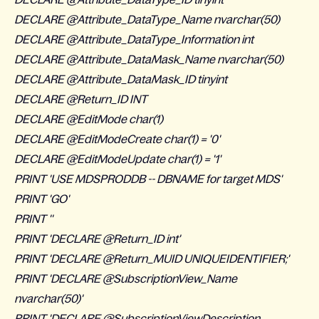
DECLARE @Attribute_DataType_Name nvarchar(50)
DECLARE @Attribute_DataType_Information int
DECLARE @Attribute_DataMask_Name nvarchar(50)
DECLARE @Attribute_DataMask_ID tinyint
DECLARE @Return_ID INT
DECLARE @EditMode char(1)
DECLARE @EditModeCreate char(1) = '0'
DECLARE @EditModeUpdate char(1) = '1'
PRINT 'USE MDSPRODDB -- DBNAME for target MDS'
PRINT 'GO'
PRINT ''
PRINT 'DECLARE @Return_ID int'
PRINT 'DECLARE @Return_MUID UNIQUEIDENTIFIER;'
PRINT 'DECLARE @SubscriptionView_Name
nvarchar(50)'
PRINT 'DECLARE @SubscriptionViewDescription