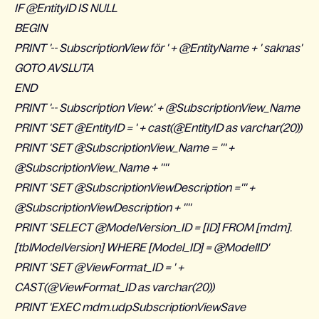
IF @EntityID IS NULL
BEGIN
PRINT '-- SubscriptionView för ' + @EntityName + ' saknas'
GOTO AVSLUTA
END
PRINT '-- Subscription View:' + @SubscriptionView_Name
PRINT 'SET @EntityID = ' + cast(@EntityID as varchar(20))
PRINT 'SET @SubscriptionView_Name = ''' +
@SubscriptionView_Name + ''''
PRINT 'SET @SubscriptionViewDescription =''' +
@SubscriptionViewDescription + ''''
PRINT 'SELECT @ModelVersion_ID = [ID] FROM [mdm].
[tblModelVersion] WHERE [Model_ID] = @ModelID'
PRINT 'SET @ViewFormat_ID = ' +
CAST(@ViewFormat_ID as varchar(20))
PRINT 'EXEC mdm.udpSubscriptionViewSave