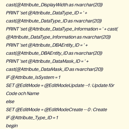
cast(@Attribute_DisplayWidth as nvarchar(20))
PRINT 'set @Attribute_DataType_ID = ' +
cast(@Attribute_DataType_ID as nvarchar(20))
PRINT 'set @Attribute_DataType_Information = ' + cast(
@Attribute_DataType_Information as nvarchar(20))
PRINT 'set @Attribute_DBAEntity_ID = ' +
cast(@Attribute_DBAEntity_ID as nvarchar(20))
PRINT 'set @Attribute_DataMask_ID = ' +
cast(@Attribute_DataMask_ID as nvarchar(20))
IF @Attribute_IsSystem = 1
SET @EditMode = @EditModeUpdate --1 : Update för
Code och Name
else
SET @EditMode = @EditModeCreate -- 0 : Create
IF @Attribute_Type_ID = 1
begin