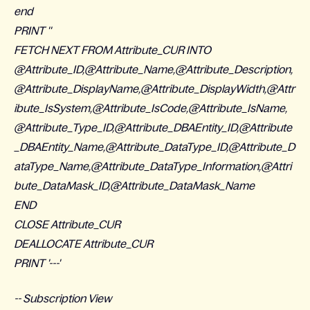
end
PRINT ''
FETCH NEXT FROM Attribute_CUR INTO
@Attribute_ID,@Attribute_Name,@Attribute_Description,
@Attribute_DisplayName,@Attribute_DisplayWidth,@Attr
ibute_IsSystem,@Attribute_IsCode,@Attribute_IsName,
@Attribute_Type_ID,@Attribute_DBAEntity_ID,@Attribute
_DBAEntity_Name,@Attribute_DataType_ID,@Attribute_D
ataType_Name,@Attribute_DataType_Information,@Attri
bute_DataMask_ID,@Attribute_DataMask_Name
END
CLOSE Attribute_CUR
DEALLOCATE Attribute_CUR
PRINT '---'
-- Subscription View