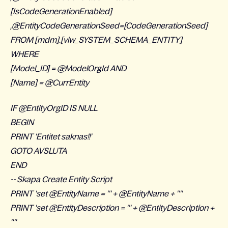
[IsCodeGenerationEnabled]
,@EntityCodeGenerationSeed=[CodeGenerationSeed]
FROM [mdm].[viw_SYSTEM_SCHEMA_ENTITY]
WHERE
[Model_ID] = @ModelOrgId AND
[Name] = @CurrEntity
IF @EntityOrgID IS NULL
BEGIN
PRINT 'Entitet saknas!!'
GOTO AVSLUTA
END
-- Skapa Create Entity Script
PRINT 'set @EntityName = ''' + @EntityName + ''''
PRINT 'set @EntityDescription = ''' + @EntityDescription +
''''