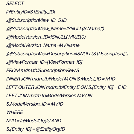
SELECT
@EntityID=S.[Entity_ID]
,@SubscriptionView_ID=S.ID
,@SubscriptionView_Name=ISNULL(S.Name,'')
,@ModelVersion_ID=ISNULL( MV.ID,0)
,@ModelVersion_Name=MV.Name
,@SubscriptionViewDescription=ISNULL(S.[Description],'')
,@ViewFormat_ID=[ViewFormat_ID]
FROM mdm.tblSubscriptionView S
INNER JOIN mdm.tblModel M ON S.Model_ID = M.ID
LEFT OUTER JOIN mdm.tblEntity E ON S.[Entity_ID] = E.ID
LEFT JOIN mdm.tblModelVersion MV ON
S.ModelVersion_ID = MV.ID
WHERE
M.ID = @ModelOrgId AND
S.[Entity_ID] = @EntityOrgID