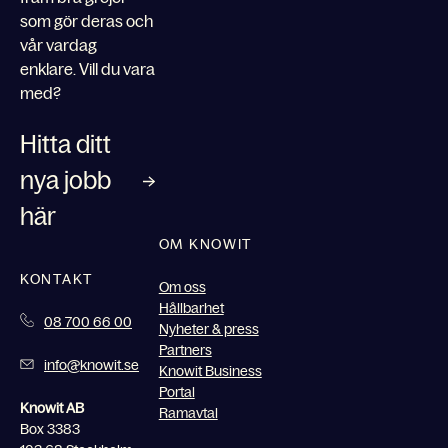
som gör deras och
vår vardag
enklare. Vill du vara
med?
Hitta ditt
nya jobb
här
OM KNOWIT
KONTAKT
Om oss
Hållbarhet
08 700 66 00
Nyheter & press
Partners
info@knowit.se
Knowit Business
Portal
Knowit AB
Ramavtal
Box 3383