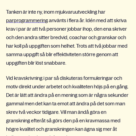
Tanken är inte ny, inom mjukvaruutveckling har
parprogrammering
använts i flera år. Idén med att skriva
krav i par är att två personer jobbar ihop, den ena skriver
och den andra sitter bredvid, coachar och granskar och
har koll på uppgiften som helhet. Trots att två jobbar med
samma uppgift så blir effektiviteten större genom att
uppgiften blir löst snabbare.
Vid kravskrivning i par så diskuteras formuleringar och
motiv direkt under arbetet och kvaliteten höjs på en gång.
Det är lätt att ändra på en mening som är några sekunder
gammal men det kan ta emot att ändra på det som man
skrev två veckor tidigare. Vill man ändå göra en
granskning efteråt så görs den på en kravmassa med
högre kvalitet och granskningen kan ägna sig mer åt