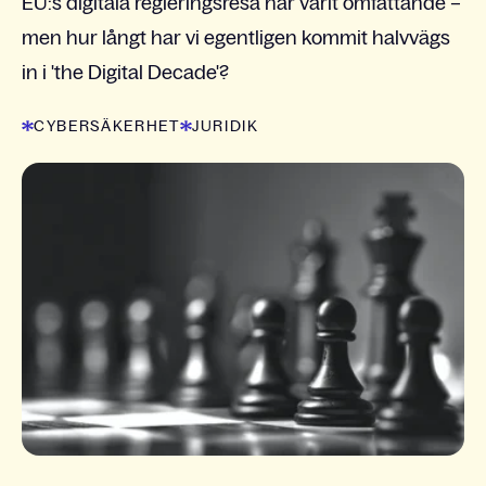
EU:s digitala regleringsresa har varit omfattande –
men hur långt har vi egentligen kommit halvvägs
in i 'the Digital Decade'?
CYBERSÄKERHET
JURIDIK