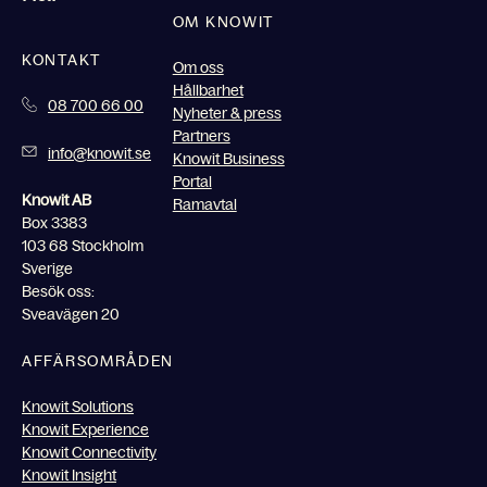
OM KNOWIT
KONTAKT
Om oss
Hållbarhet
08 700 66 00
Nyheter & press
Partners
info@knowit.se
Knowit Business
Portal
Knowit AB
Ramavtal
Box 3383
103 68 Stockholm
Sverige
Besök oss:
Sveavägen 20
AFFÄRSOMRÅDEN
Knowit Solutions
Knowit Experience
Knowit Connectivity
Knowit Insight