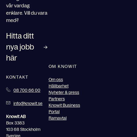
vår vardag
enklare. Vill du vara
med?
Hitta ditt
nya jobb
här
OM KNOWIT
KONTAKT
Om oss
Hållbarhet
08 700 66 00
Nyheter & press
Partners
info@knowit.se
Knowit Business
Portal
Knowit AB
Ramavtal
Box 3383
103 68 Stockholm
Sverige