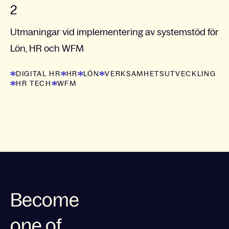
2
Utmaningar vid implementering av systemstöd för
Lön, HR och WFM
DIGITAL HR
HR
LÖN
VERKSAMHETSUTVECKLING
HR TECH
WFM
Become
one of