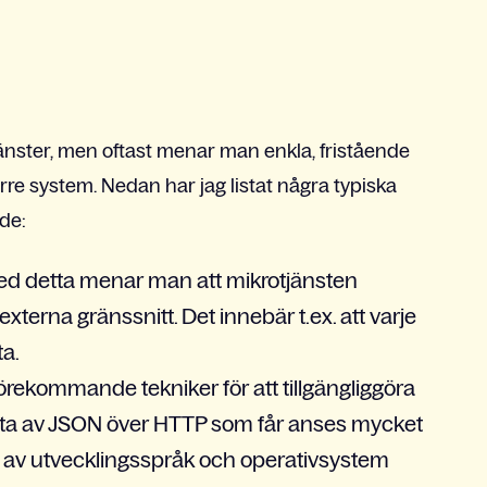
jänster, men oftast menar man enkla, fristående
re system. Nedan har jag listat några typiska
de:
ed detta menar man att mikrotjänsten
xterna gränssnitt. Det innebär t.ex. att varje
ta.
örekommande tekniker för att tillgängliggöra
s ofta av JSON över HTTP som får anses mycket
er av utvecklingsspråk och operativsystem