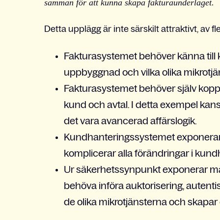
samman för att kunna skapa fakturaunderlaget.
Detta upplägg är inte särskilt attraktivt, av f
Fakturasystemet behöver känna till
uppbyggnad och vilka olika mikrotjän
Fakturasystemet behöver själv kop
kund och avtal. I detta exempel kans
det vara avancerad affärslogik.
Kundhanteringssystemet exponerar a
komplicerar alla förändringar i kun
Ur säkerhetssynpunkt exponerar ma
behöva införa auktorisering, autenti
de olika mikrotjänsterna och skapa