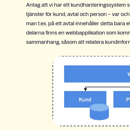
Antag att vi har ett kundhanteringssystem s
tjänster för kund, avtal och person – var oc
man t.ex. på ett avtal innehåller detta bara e
delarna finns en webbapplikation som komm
sammanhang, såsom att relatera kundinformati