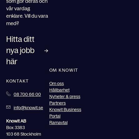
som gör deras och
vår vardag
enklare. Vill du vara
med?
Hitta ditt
nya jobb
här
OM KNOWIT
KONTAKT
Om oss
Hållbarhet
08 700 66 00
Nyheter & press
Partners
info@knowit.se
Knowit Business
Portal
Knowit AB
Ramavtal
Box 3383
103 68 Stockholm