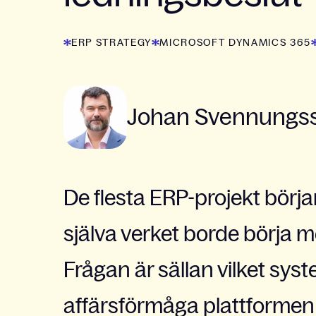
ERP STRATEGY
MICROSOFT DYNAMICS 365
Johan Svennungs
De flesta ERP-projekt börj
själva verket borde börja m
Frågan är sällan vilket syst
affärsförmåga plattforme