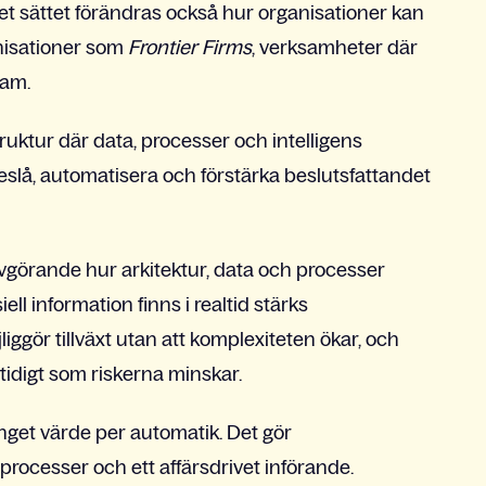
 sättet förändras också hur organisationer kan
anisationer som
Frontier Firms
, verksamheter där
eam.
truktur där data, processer och intelligens
reslå, automatisera och förstärka beslutsfattandet
 avgörande hur arkitektur, data och processer
ell information finns i realtid stärks
iggör tillväxt utan att komplexiteten ökar, och
tidigt som riskerna minskar.
nget värde per automatik. Det gör
ocesser och ett affärsdrivet införande.