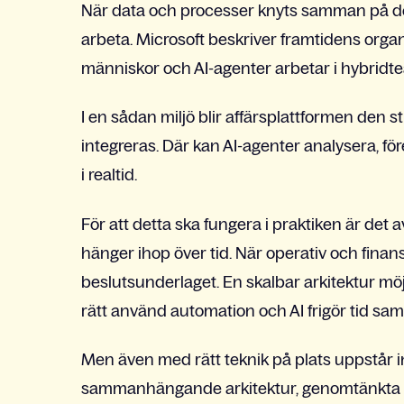
När data och processer knyts samman på det
arbeta. Microsoft beskriver framtidens org
människor och AI-agenter arbetar i hybridt
I en sådan miljö blir affärsplattformen den s
integreras. Där kan AI-agenter analysera, fö
i realtid.
För att detta ska fungera i praktiken är det
hänger ihop över tid. När operativ och finansi
beslutsunderlaget. En skalbar arkitektur möjl
rätt använd automation och AI frigör tid sam
Men även med rätt teknik på plats uppstår i
sammanhängande arkitektur, genomtänkta pr