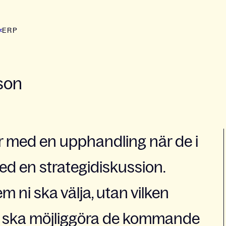
ERP
son
ar med en upphandling när de i
ed en strategidiskussion.
em ni ska välja, utan vilken
n ska möjliggöra de kommande