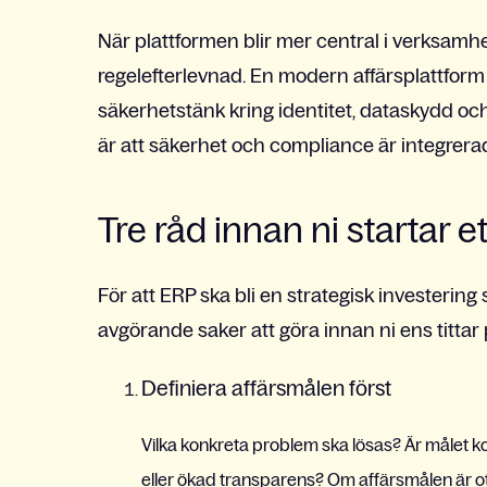
När plattformen blir mer central i verksamh
regelefterlevnad. En modern affärsplattfor
säkerhetstänk kring identitet, dataskydd och
är att säkerhet och compliance är integrerad
Tre råd innan ni startar e
För att ERP ska bli en strategisk investering
avgörande saker att göra innan ni ens titta
Definiera affärsmålen först
Vilka konkreta problem ska lösas? Är målet ko
eller ökad transparens? Om affärsmålen är ot