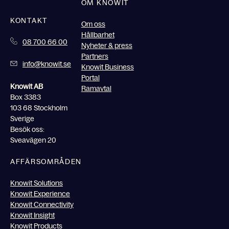
OM KNOWIT
KONTAKT
Om oss
Hållbarhet
08 700 66 00
Nyheter & press
Partners
info@knowit.se
Knowit Business
Portal
Knowit AB
Ramavtal
Box 3383
103 68 Stockholm
Sverige
Besök oss:
Sveavägen 20
AFFÄRSOMRÅDEN
Knowit Solutions
Knowit Experience
Knowit Connectivity
Knowit Insight
Knowit Products