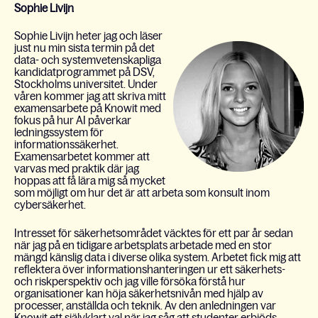
Sophie Livijn
Sophie Livijn heter jag och läser
just nu min sista termin på det
data- och systemvetenskapliga
kandidatprogrammet på DSV,
Stockholms universitet. Under
våren kommer jag att skriva mitt
examensarbete på Knowit med
fokus på hur AI påverkar
ledningssystem för
informationssäkerhet.
Examensarbetet kommer att
varvas med praktik där jag
hoppas att få lära mig så mycket
som möjligt om hur det är att arbeta som konsult inom
cybersäkerhet.
Intresset för säkerhetsområdet väcktes för ett par år sedan
när jag på en tidigare arbetsplats arbetade med en stor
mängd känslig data i diverse olika system. Arbetet
fick mig att
reflektera över informationshanteringen ur ett säkerhets-
och riskperspektiv och jag ville försöka förstå hur
organisationer kan höja säkerhetsnivån med hjälp av
processer, anställda och teknik. Av den anledningen var
Knowit ett självklart val när jag såg att studenter erbjöds