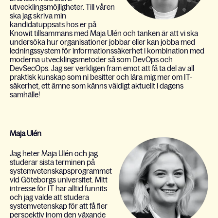
utvecklingsmöjligheter. Till våren
ska jag skriva min
kandidatuppsats hos er på
Knowit tillsammans med Maja Ulén och tanken är att vi ska
undersöka hur organisationer jobbar eller kan jobba med
ledningssystem för informationssäkerhet i kombination med
moderna utvecklingsmetoder så som DevOps och
DevSecOps. Jag ser verkligen fram emot att få ta del av all
praktisk kunskap som ni besitter och lära mig mer om IT-
säkerhet, ett ämne som känns väldigt aktuellt i dagens
samhälle!
Maja Ulén
Jag heter Maja Ulén och jag
studerar sista terminen på
systemvetenskapsprogrammet
vid Göteborgs universitet. Mitt
intresse för IT har alltid funnits
och jag valde att studera
systemvetenskap för att få fler
perspektiv inom den växande