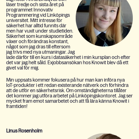
läser tredje och sista året på
programmet Innovativ
Programmering vid Linköpings
universitet. Mitt intresse för
säkerhet har alltid funnits där
men har vuxit under studietiden.
Säkerhet som kunskapsområde
växer och förändras konstant,
något som jag dras till eftersom
jag trivs med nya utmaningar. Jag
lade därför till en kurs i datasäkerhet i min kursplan och efter
det var jag helt såld. Exjobbsansökan hos Knowit blev då ett
givet val för mig.
Min uppsats kommer fokusera på hur man kan införa nya
IoT-produkter i ett redan existerande nätverk och förhindra
att de utför en säkerhetsrisk. Om omständigheterna tillåter
det kommer jag utföra arbetet på Linköpingskontoret. Jag ser
mycket fram emot samarbetet och att få lära känna Knowit i
framtiden!
Linus Rosenholm