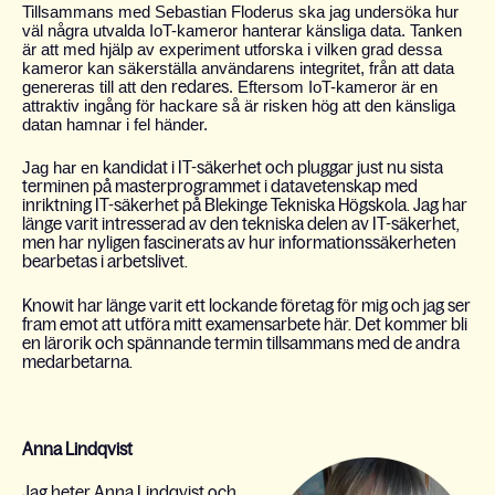
Tillsammans med Sebastian Floderus ska jag undersöka hur
väl några utvalda IoT-kameror hanterar känsliga data. Tanken
är att med hjälp av experiment utforska i vilken grad dessa
kameror kan säkerställa användarens integritet, från att data
genereras till att den
redares
. Eftersom IoT-kameror är en
attraktiv ingång för hackare så är risken hög att den känsliga
datan hamnar i fel händer.
Jag har en
kandidat i IT-säkerhet och pluggar just nu sista
terminen på masterprogrammet i datavetenskap med
inriktning IT-säkerhet på Blekinge Tekniska Högskola. Jag har
länge varit intresserad av den tekniska delen av IT-säkerhet,
men har nyligen fascinerats av hur informationssäkerheten
bearbetas i arbetslivet.
Knowit har länge varit ett lockande företag för mig och jag ser
fram emot att utföra mitt examensarbete här. Det kommer bli
en lärorik och spännande termin tillsammans med de andra
medarbetarna.
Anna Lindqvist
Jag heter Anna Lindqvist och