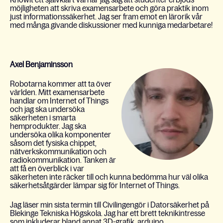
möjligheten att skriva examensarbete och göra praktik inom
just informationssäkerhet.
Jag ser fram emot en lärorik vår
med många givande diskussioner med kunniga medarbetare!
Axel Benjaminsson
Robotarna kommer att ta över
världen. Mitt examensarbete
handlar om Internet of Things
och jag ska undersöka
säkerheten i smarta
hemprodukter. Jag ska
undersöka olika komponenter
såsom det fysiska chippet,
nätverkskommunikation och
radiokommunikation. Tanken är
att få en överblick i var
säkerheten inte räcker till och kunna bedömma hur väl olika
säkerhetsåtgärder lämpar sig för Internet of Things.
Jag läser min sista termin till Civilingengör i Datorsäkerhet på
Blekinge Tekniska Högskola. Jag har ett brett teknikintresse
som inkluderar bland annat 3D-grafik, arduino,