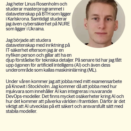
Jag heter Linus Rosenholm och
studerar masterprogrammet i
datavetenskap på BTH som ligger
i Karlskrona. Samtidigt studerar
jag även cybersäkerhet på NURE
som ligger i Ukraina.
Jag började att studera
datavetenskap med inriktning på
IT-säkerhet eftersom jag är en
nyfiken person och gillar att ha en
djup förståelse för tekniska detaljer. På senare tid har jag fått
upp ögonen för artificiell intelligens (AI) och även dess
underområde som kallas maskininlärning (ML).
Under våren kommer jag att jobba med mitt examensarbete
på Knowit i Stockholm. Jag kommer då att jobba med hur
mjukvara som innehåller AI kan integreras i nuvarande
DevOps-modeller. Det finns mycket osäkerheter kring AI och
hur det kommer att påverka världen i framtiden. Därför är det
viktigt att AI utvecklas på ett säkert och ansvarsfullt sätt med
stabila modeller.