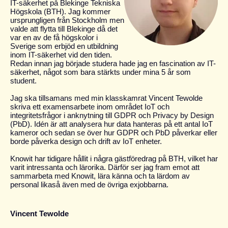
IT-säkerhet på Blekinge Tekniska
Högskola (BTH). Jag kommer
ursprungligen från Stockholm men
valde att flytta till Blekinge då det
var en av de få högskolor i
Sverige som erbjöd en utbildning
inom IT-säkerhet vid den tiden.
Redan innan jag började studera hade jag en fascination av IT-
säkerhet, något som bara stärkts under mina 5 år som
student.
Jag ska tillsamans med min klasskamrat Vincent Tewolde
skriva ett examensarbete inom området IoT och
integritetsfrågor i anknytning till GDPR och Privacy by Design
(PbD). Idén är att analysera hur data hanteras på ett antal IoT
kameror och sedan se över hur GDPR och PbD påverkar eller
borde påverka design och drift av IoT enheter.
Knowit har tidigare hållit i några gästföredrag på BTH, vilket har
varit intressanta och lärorika. Därför
ser jag fram emot att
sammarbeta med Knowit, lära känna och ta lärdom av
personal likaså även med de övriga exjobbarna.
Vincent Tewolde