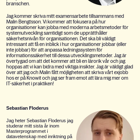
branschen.
Jag kommer skriva mitt examensarbete tillsammans med
Malin Bengtsson. Vi kommer att fokusera på hur
organisationer kan jobba med moderna arbetsmetoder för
systemutveckling samtidigt som de upprätthåller
säkerhetsnivån för organisationen. Det ska bli väldigt
intressant att få en inblick i hur organisationer jobbar (eller
inte jobbar) för att anpassa ledningssystem för
informationssäkerhet till dessa utvecklingsmetoder. Jag är
övertygad om att det kommer att bli en lärorik vår och jag
hoppas att vi kan bidra med viktiga insikter. Jag är väldigt glad
över att jag och Malin fått möjligheten att skriva vårt exjobb
hos er på Knowit och jag ser fram emot att lära mig mer om
IT-säkerhet i praktiken!
Sebastian Floderus
Jag heter Sebastian Floderus jag
studerar mitt sista år inom
Masterprogrammet i
datavetenskap med inriktning på