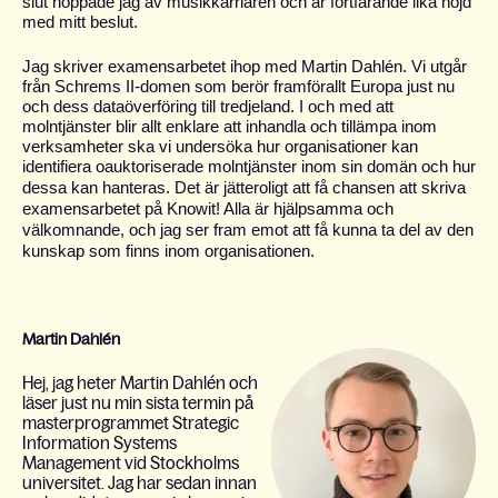
slut hoppade jag av musikkarriären och är fortfarande lika nöjd
med mitt beslut.
Jag skriver examensarbetet ihop med Martin Dahlén. Vi utgår
från Schrems II-domen som berör framförallt Europa just nu
och dess dataöverföring till tredjeland. I och med att
molntjänster blir allt enklare att inhandla och tillämpa inom
verksamheter ska vi undersöka hur organisationer kan
identifiera oauktoriserade molntjänster inom sin domän och hur
dessa kan hanteras.
Det är jätteroligt att få chansen att skriva
examensarbetet på Knowit! Alla är hjälpsamma och
välkomnande, och jag ser fram emot att få kunna ta del av den
kunskap som finns inom organisationen.
Martin Dahlén
Hej, jag heter Martin Dahlén och
läser just nu min sista termin på
masterprogrammet Strategic
Information Systems
Management vid Stockholms
universitet. Jag har sedan innan