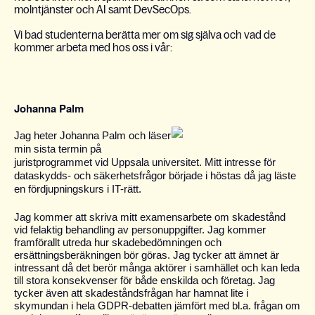
molntjänster och AI samt DevSecOps.
Vi bad studenterna berätta mer om sig själva och vad de
kommer arbeta med hos oss i vår:
Johanna Palm
Jag heter Johanna Palm och läser
min sista termin på
juristprogrammet vid Uppsala universitet. Mitt intresse för
dataskydds- och säkerhetsfrågor började i höstas då jag läste
en fördjupningskurs i IT-rätt.
Jag kommer att skriva mitt examensarbete om skadestånd
vid felaktig behandling av personuppgifter. Jag kommer
framförallt utreda hur skadebedömningen och
ersättningsberäkningen bör göras. Jag tycker att ämnet är
intressant då det berör många aktörer i samhället och kan leda
till stora konsekvenser för både enskilda och företag. Jag
tycker även att skadeståndsfrågan har hamnat lite i
skymundan i hela GDPR-debatten jämfört med bl.a. frågan om