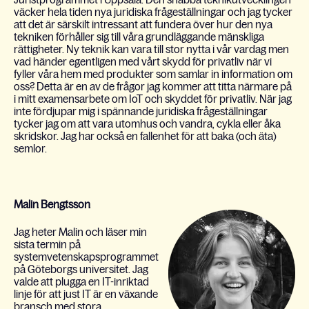
väcker hela tiden nya juridiska frågeställningar och jag tycker
att det är särskilt intressant att fundera över hur den nya
tekniken förhåller sig till våra grundläggande mänskliga
rättigheter. Ny teknik kan vara till stor nytta i vår vardag men
vad händer egentligen med vårt skydd för privatliv när vi
fyller våra hem med produkter som samlar in information om
oss? Detta är en av de frågor jag kommer att titta närmare på
i mitt examensarbete om IoT och skyddet för privatliv. När jag
inte fördjupar mig i spännande juridiska frågeställningar
tycker jag om att vara utomhus och vandra, cykla eller åka
skridskor. Jag har också en fallenhet för att baka (och äta)
semlor.
Malin Bengtsson
Jag heter Malin och läser min
sista termin på
systemvetenskapsprogrammet
på Göteborgs universitet. Jag
valde att plugga en IT-inriktad
linje för att just IT är en växande
bransch med stora