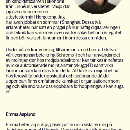
en kandidatexamen i ekonomi
från Linnéuniversitetet i Växjö där
jag även hann med en
utbytestermin i Hongkong. Jag
har även jobbat en sommar i Shanghai. Dessa två
erfarenheter har satt en prägel på hur häftig digitaliseringen
och teknik kan vara men även varför säkerhet och integritet
är och bör vara ett fundament inom dessa områden.
Under våren kommer jag, tillsammans med Leo, att skriva
vårt examensarbete kring Schrems II och hur användandet
av molntjänster hos tredjelandsaktörer kan tänkas innefattas
av icke auktoriserade molntjänster (skugg-IT) samt vilka
lärdomar som kan dras från detta. Att få skriva exjobbet här
hos Knowit är både uppskattat och spännande då det
uppenbart finns omfattande kunskap i organisationen som
jag och alla andra av oss exjobbare förhoppningsvis kan suga
in!
Emma Asplund
Emma heter jag och jag läser just nu min sista termin på
Juristprogrammet i Uppsala. Den snabba teknikutvecklingen