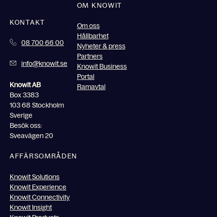
OM KNOWIT
KONTAKT
Om oss
Hållbarhet
08 700 66 00
Nyheter & press
Partners
info@knowit.se
Knowit Business
Portal
Knowit AB
Ramavtal
Box 3383
103 68 Stockholm
Sverige
Besök oss:
Sveavägen 20
AFFÄRSOMRÅDEN
Knowit Solutions
Knowit Experience
Knowit Connectivity
Knowit Insight