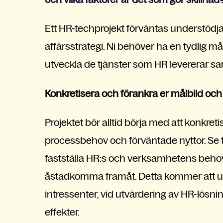
Ett HR-techprojekt förväntas understödj
affärsstrategi. Ni behöver ha en tydlig m
utveckla de tjänster som HR levererar samt
Konkretisera och förankra er målbild och
Projektet bör alltid börja med att konkre
processbehov och förväntade nyttor. Se til
fastställa HR:s och verksamhetens behov o
åstadkomma framåt. Detta kommer att un
intressenter, vid utvärdering av HR-lösni
effekter.