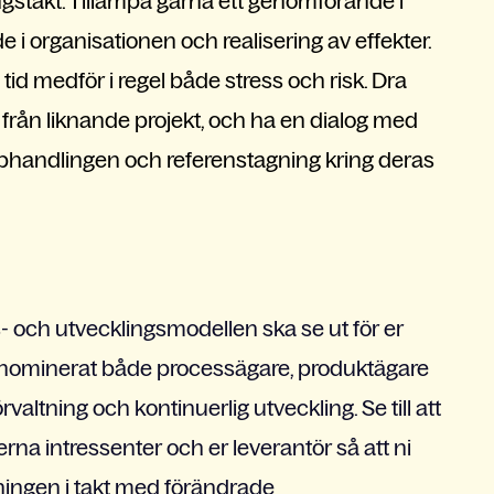
gstakt. Tillämpa gärna ett genomförande i
e i organisationen och realisering av effekter.
tid medför i regel både stress och risk. Dra
 från liknande projekt, och ha en dialog med
phandlingen och referenstagning kring deras
ngs- och utvecklingsmodellen ska se ut för er
ar nominerat både processägare, produktägare
altning och kontinuerlig utveckling. Se till att
a intressenter och er leverantör så att ni
sningen i takt med förändrade