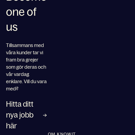
one of
us
Tillsammans med
våra kunder tar vi
fram bra grejer
som gör deras och
vår vardag
enklare. Vill du vara
med?
Hitta ditt
nya jobb
här
OM KNOWIT