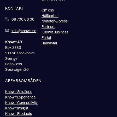
KONTAKT
Om oss
Hållbarhet
08 700 66 00
Nyheter & press
Partners
info@knowit.se
Knowit Business
Portal
Knowit AB
Ramavtal
Box 3383
103 68 Stockholm
Sverige
Besök oss:
Sveavägen 20
AFFÄRSOMRÅDEN
Knowit Solutions
Knowit Experience
Knowit Connectivity
Knowit Insight
Knowit Products