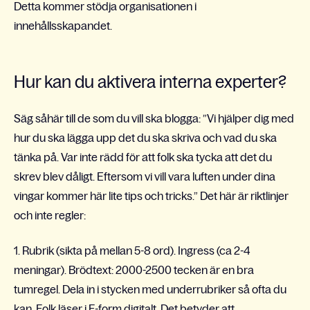
Detta kommer stödja organisationen i
innehållsskapandet.
Hur kan du aktivera interna experter?
Säg såhär till de som du vill ska blogga: ”Vi hjälper dig med
hur du ska lägga upp det du ska skriva och vad du ska
tänka på. Var inte rädd för att folk ska tycka att det du
skrev blev dåligt. Eftersom vi vill vara luften under dina
vingar kommer här lite tips och tricks.” Det här är riktlinjer
och inte regler:
1. Rubrik (sikta på mellan 5-8 ord). Ingress (ca 2-4
meningar). Brödtext: 2000-2500 tecken är en bra
tumregel. Dela in i stycken med underrubriker så ofta du
kan. Folk läser i F-form digitalt. Det betyder att