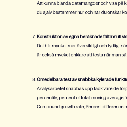
Att kunna blanda datamängder och visa på kart
du själv bestämmer hur och när du önskar kop
Konstruktion av egna beräknade fält innuti vi
Det blir mycket mer översiktligt och tydligt när
är också mycket enklare att testa när man s
Omedelbara test av snabbkalkylerade funktion
Analysarbetet snabbas upp tack vare de förp
percentile, percent of total, moving average,
Compound growth rate, Percent difference