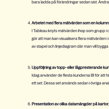
bara ladda på förändringar sedan sist. Andra 
Arbetet med flera mätvärden som en kolumn 
I Tableau knyts mätvärden ihop som grupp i
gör att man kan visualisera flera mätvärden i 
av stapel och linjediagram där man vill bygga
Uppföljning av topp- eller lågpresterande ku
Idag använder de flesta kunderna BI för att hitt
ett set. Dessa set används sedan i övriga analy
Presentation av olika datamängder på kartor.