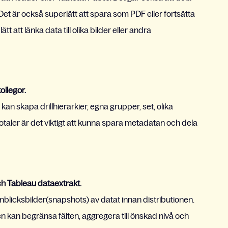
Det är också superlätt att spara som PDF eller fortsätta
t att länka data till olika bilder eller andra
llegor.
an skapa drillhierarkier, egna grupper, set, olika
aler är det viktigt att kunna spara metadatan och dela
ch Tableau dataextrakt.
blicksbilder(snapshots) av datat innan distributionen.
en kan begränsa fälten, aggregera till önskad nivå och