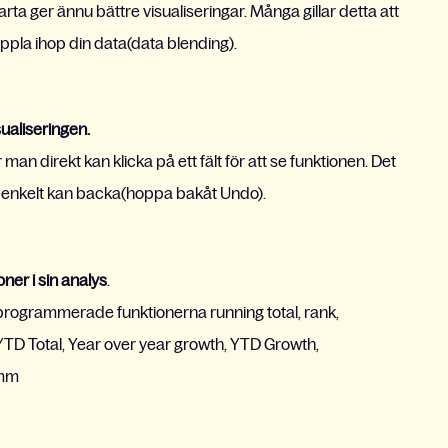
a ger ännu bättre visualiseringar. Många gillar detta att
pla ihop din data(data blending).
sualiseringen.
 man direkt kan klicka på ett fält för att se funktionen. Det
å enkelt kan backa(hoppa bakåt Undo).
er i sin analys
.
rogrammerade funktionerna running total, rank,
 YTD Total, Year over year growth, YTD Growth,
 mm