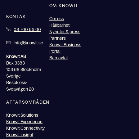
OM KNOWIT
KONTAKT
Om oss
Hållbarhet
08 700 66 00
Nyheter & press
Partners
info@knowit.se
Knowit Business
Portal
Knowit AB
Ramavtal
Box 3383
103 68 Stockholm
Sverige
Besök oss:
Sveavägen 20
AFFÄRSOMRÅDEN
Knowit Solutions
Knowit Experience
Knowit Connectivity
Knowit Insight