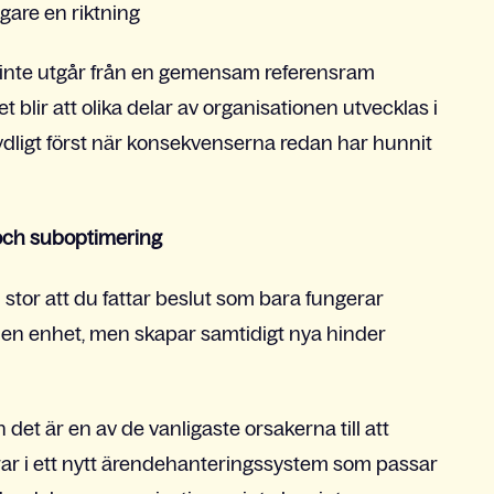
igare en riktning
 de inte utgår från en gemensam referensram
t blir att olika delar av organisationen utvecklas i
 tydligt först när konsekvenserna redan har hunnit
och suboptimering
 stor att du fattar beslut som bara fungerar
för en enhet, men skapar samtidigt nya hinder
h det är en av de vanligaste orsakerna till att
rar i ett nytt ärendehanteringssystem som passar