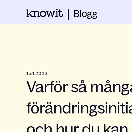
Blogg
15.1.2026
Varför så mång
förändringsiniti
och hur du kan