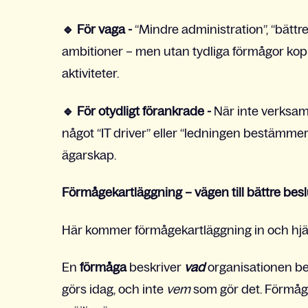
🔹
För vaga -
“Mindre administration”, “bättre
ambitioner – men utan tydliga förmågor koppl
aktiviteter.
🔹
För otydligt förankrade -
När inte verksam
något “IT driver” eller “ledningen bestämmer
ägarskap.
Förmågekartläggning – vägen till bättre besl
Här kommer förmågekartläggning in och hjälpe
En
förmåga
beskriver
vad
organisationen beh
görs idag, och inte
vem
som gör det. Förmåg