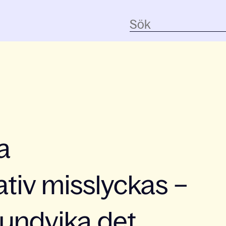
a
ativ misslyckas –
 undvika det