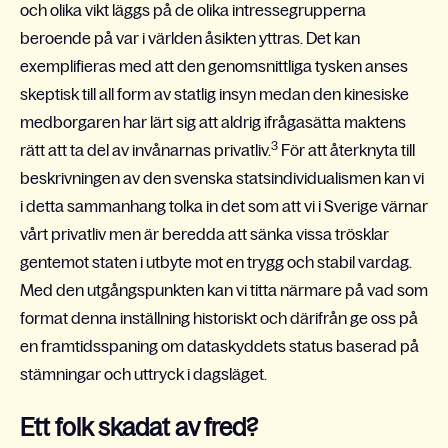
och olika vikt läggs på de olika intressegrupperna
beroende på var i världen åsikten yttras. Det kan
exemplifieras med att den genomsnittliga tysken anses
skeptisk till all form av statlig insyn medan den kinesiske
medborgaren har lärt sig att aldrig ifrågasätta maktens
3
rätt att ta del av invånarnas privatliv.
För att återknyta till
beskrivningen av den svenska statsindividualismen kan vi
i detta sammanhang tolka in det som att vi i Sverige värnar
vårt privatliv men är beredda att sänka vissa trösklar
gentemot staten i utbyte mot en trygg och stabil vardag.
Med den utgångspunkten kan vi titta närmare på vad som
format denna inställning historiskt och därifrån ge oss på
en framtidsspaning om dataskyddets status baserad på
stämningar och uttryck i dagsläget.
Ett folk skadat av fred?