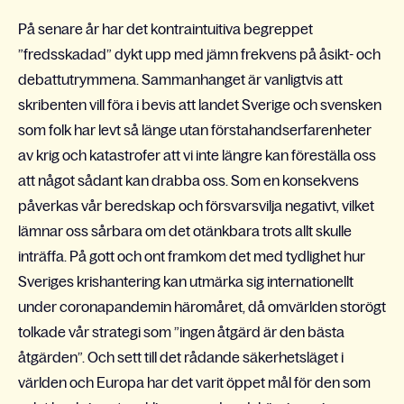
På senare år har det kontraintuitiva begreppet
”fredsskadad” dykt upp med jämn frekvens på åsikt- och
debattutrymmena. Sammanhanget är vanligtvis att
skribenten vill föra i bevis att landet Sverige och svensken
som folk har levt så länge utan förstahandserfarenheter
av krig och katastrofer att vi inte längre kan föreställa oss
att något sådant kan drabba oss. Som en konsekvens
påverkas vår beredskap och försvarsvilja negativt, vilket
lämnar oss sårbara om det otänkbara trots allt skulle
inträffa. På gott och ont framkom det med tydlighet hur
Sveriges krishantering kan utmärka sig internationellt
under coronapandemin häromåret, då omvärlden storögt
tolkade vår strategi som ”ingen åtgärd är den bästa
åtgärden”. Och sett till det rådande säkerhetsläget i
världen och Europa har det varit öppet mål för den som