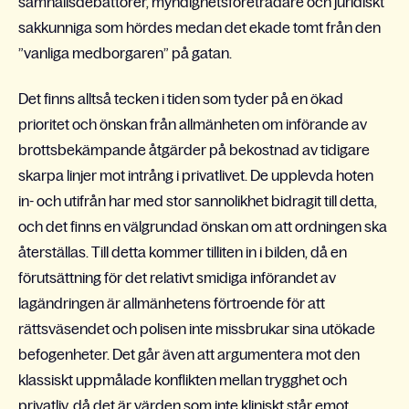
samhällsdebattörer, myndighetsföreträdare och juridiskt
sakkunniga som hördes medan det ekade tomt från den
”vanliga medborgaren” på gatan.
Det finns alltså tecken i tiden som tyder på en ökad
prioritet och önskan från allmänheten om införande av
brottsbekämpande åtgärder på bekostnad av tidigare
skarpa linjer mot intrång i privatlivet. De upplevda hoten
in- och utifrån har med stor sannolikhet bidragit till detta,
och det finns en välgrundad önskan om att ordningen ska
återställas. Till detta kommer tilliten in i bilden, då en
förutsättning för det relativt smidiga införandet av
lagändringen är allmänhetens förtroende för att
rättsväsendet och polisen inte missbrukar sina utökade
befogenheter. Det går även att argumentera mot den
klassiskt uppmålade konflikten mellan trygghet och
privatliv, då det är värden som inte kliniskt står emot