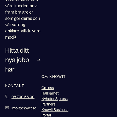
våra kunder tar vi
fram bra grejer
som gör deras och
vår vardag
enklare. Vill du vara
med?
Hitta ditt
nya jobb
här
OM KNOWIT
KONTAKT
Om oss
Hållbarhet
08 700 66 00
Nyheter & press
Partners
info@knowit.se
Knowit Business
Portal