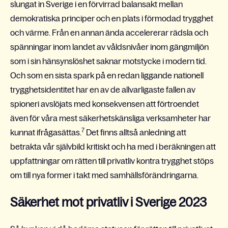
slungat in Sverige i en förvirrad balansakt mellan
demokratiska principer och en plats i förmodad trygghet
och värme. Från en annan ända accelererar rädsla och
spänningar inom landet av våldsnivåer inom gängmiljön
som i sin hänsynslöshet saknar motstycke i modern tid.
Och som en sista spark på en redan liggande nationell
trygghetsidentitet har en av de allvarligaste fallen av
spioneri avslöjats med konsekvensen att förtroendet
även för våra mest säkerhetskänsliga verksamheter har
7
kunnat ifrågasättas.
Det finns alltså anledning att
betrakta vår självbild kritiskt och ha med i beräkningen att
uppfattningar om rätten till privatliv kontra trygghet stöps
om till nya former i takt med samhällsförändringarna.
Säkerhet mot privatliv i Sverige 2023