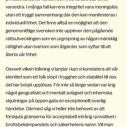
varandra. I många fall kan ens integritet vara meningslös
utan ett tryggt sammanhang där den kan manifesteras i
individuell frihet. Det finns alltså en möjlighet att den
genomsnittlige svensken inte upplever den pågående
rättsutvecklingen som en urgröpning av någon mänsklig
rättighet utan tvärtom som åtgärder som syftar till att
återta vår frihet.
Oavsett vilken tolkning vi landar i kan vi konstatera att vår
identitet som ett folk stöpt i trygghet och stabilitet till viss
del har börjat upplösas. För inte så länge sedan var krig
något geografiskt och mentalt avlägset och inhemska
skjutningar på öppen gata en exceptionellt ovanlig
händelse. Därmed såg vi heller inte behovet av att
förskjuta gränserna för acceptabelt intrång i privatlivet i
brottsbekämpandets och säkerhetens namn. Vill man