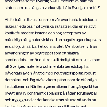
accepteras som fullvärdig NATO-medlem av samma
stater som i det längsta verkar vilja hålla Sverige utanför?
Att fortsätta diskussionen om vår eventuella fredskada
riskerar leda oss mot cyniska slutsatser, där en relativt
konfliktfri modern historia och hög acceptans av
mänskliga rättigheter vinklas till en negativ egenskap vars
enda följd är sårbarhet och naivitet. Men bortser vi från
användningen av begreppet som ett slagträ i
samtidsdebatten är det trots allt rimligt att dra slutsatsen
att Sveriges materiella och mentala beredskap har
påverkats av en lång tid med neutralitetspolitik, robust
demokrati och låg nivå av korruption inom de offentliga
institutionerna. När flera generationer framgångsrikt har
byggt sina liv och framtidsplaner på sådan förutsägbar
och trygg grund är det kanske trots allt inte så udda att
instinktivt sänka garden och känna tillit gentemot