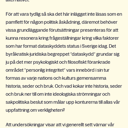
För att vara tydlig så ska det här inlägget inte läsas som en
pamflett för någon politisk åskådning, däremot behöver
vissa grundläggande förutsättningar presenteras för att
kunna resonera kring frågeställningar kring vilka faktorer
som har format dataskyddets status i Sverige idag. Det
byråkratisk-juridiska begreppet ”dataskydd” grundar sig
ju på det mer psykologiskt och filosofiskt förankrade
området ”personlig integritet” vars innebörd i sin tur
formas av varje nations och kulturs gemensamma
historia, seder och bruk. Och vad kokar inte historia, seder
och bruk ner till om inte ideologiska strömningar och
sakpolitiska beslut som målar upp konturerna till allas vår
uppfattning om verkligheten?
Att undersökningar visar att vi generellt sett värnar vår