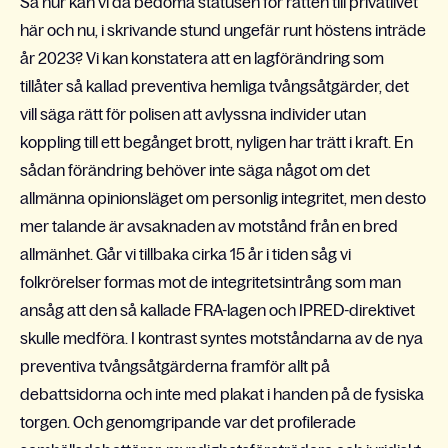
Så hur kan vi då bedöma statusen för rätten till privatlivet
här och nu, i skrivande stund ungefär runt höstens inträde
år 2023? Vi kan konstatera att en lagförändring som
tillåter så kallad preventiva hemliga tvångsåtgärder, det
vill säga rätt för polisen att avlyssna individer utan
koppling till ett begånget brott, nyligen har trätt i kraft. En
sådan förändring behöver inte säga något om det
allmänna opinionsläget om personlig integritet, men desto
mer talande är avsaknaden av motstånd från en bred
allmänhet. Går vi tillbaka cirka 15 år i tiden såg vi
folkrörelser formas mot de integritetsintrång som man
ansåg att den så kallade FRA-lagen och IPRED-direktivet
skulle medföra. I kontrast syntes motståndarna av de nya
preventiva tvångsåtgärderna framför allt på
debattsidorna och inte med plakat i handen på de fysiska
torgen. Och genomgripande var det profilerade