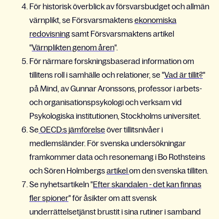
För historisk överblick av försvarsbudget och allmän
värnplikt, se Försvarsmaktens
ekonomiska
redovisning
samt Försvarsmaktens artikel
"
Värnplikten genom åren
"
.
För närmare forskningsbaserad information om
tillitens roll i samhälle och relationer, se "
Vad är tillit?
"
på Mind, av
Gunnar Aronssons, professor i arbets-
och organisationspsykologi och verksam vid
Psykologiska institutionen, Stockholms universitet.
Se
OECD:s jämförelse
över tillitsnivåer i
medlemsländer.
För svenska undersökningar
framkommer data och resonemang i Bo Rothsteins
och Sören Holmbergs
artikel
om den svenska tilliten.
Se nyhetsartikeln "
Efter skandalen - det kan finnas
fler spioner
" för åsikter om att svensk
underrättelsetjänst brustit i sina rutiner i samband