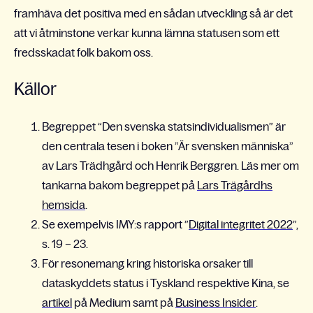
framhäva det positiva med en sådan utveckling så är det
att vi åtminstone verkar kunna lämna statusen som ett
fredsskadat folk bakom oss.
Källor
Begreppet “Den svenska statsindividualismen” är
den centrala tesen i boken ”Är svensken människa”
av Lars Trädhgård och Henrik Berggren. Läs mer om
tankarna bakom begreppet på
Lars Trägårdhs
hemsida
.
Se exempelvis IMY:s rapport ”
Digital integritet 2022
”,
s. 19 – 23.
För resonemang kring historiska orsaker till
dataskyddets status i Tyskland respektive Kina, se
artikel
på Medium samt på
Business Insider
.