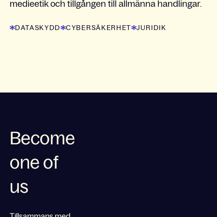
medieetik och tillgången till allmänna handlingar.
DATASKYDD
CYBERSÄKERHET
JURIDIK
Become
one of
us
Tillsammans med