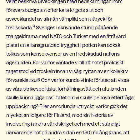
velat beskriva utvecklingen med nedskärningar inom
försvarsbudgeten efter kalla krigets slut och
avvecklandet av allmän värnplikt som uttryck för
4
fredsskada.
Sveriges i skrivande stund pågående
triangeldrama med NATO och Turkiet med en åtråvärd
plats i en alliansgrundad trygghet i potten kan också
tolkas som konsekvenser av en fredskadad nations
ageranden. För varför väntade vi till att hotet praktiskt
taget stod vid tröskeln innan vi såg nyttan av en kollektiv
förvarsklausul? Och varför kunde vi inte förutse att vissa
av våra utrikespolitiska förhållningssätt och uttalanden
skulle kunna ligga oss i fatet om vi skulle behöva efterfråga
uppbackning? Eller annorlunda uttryckt, varför gick det
mycket smidigare för Finland, med sin historia av
involvering i andra världskriget och med ett ständigt
närvarande hot på andra sidan en 130 mil lång gräns, att