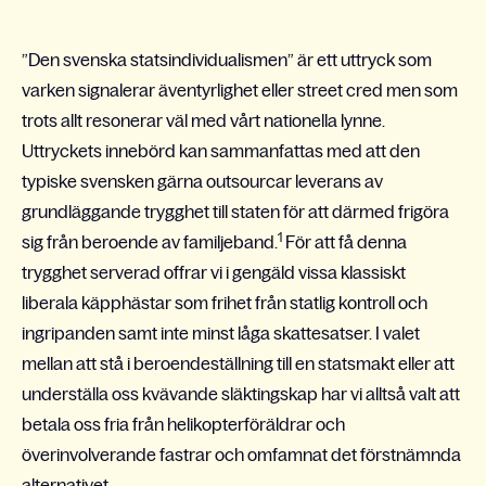
”Den svenska statsindividualismen” är ett uttryck som
varken signalerar äventyrlighet eller street cred men som
trots allt resonerar väl med vårt nationella lynne.
Uttryckets innebörd kan sammanfattas med att den
typiske svensken gärna outsourcar leverans av
grundläggande trygghet till staten för att därmed frigöra
1
sig från beroende av familjeband.
För att få denna
trygghet serverad offrar vi i gengäld vissa klassiskt
liberala käpphästar som frihet från statlig kontroll och
ingripanden samt inte minst låga skattesatser. I valet
mellan att stå i beroendeställning till en statsmakt eller att
underställa oss kvävande släktingskap har vi alltså valt att
betala oss fria från helikopterföräldrar och
överinvolverande fastrar och omfamnat det förstnämnda
alternativet.