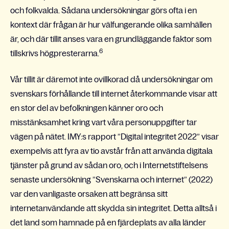
och folkvalda. Sådana undersökningar görs ofta i en
kontext där frågan är hur välfungerande olika samhällen
är, och där tillit anses vara en grundläggande faktor som
6
tillskrivs högpresterarna.
Vår tillit är däremot inte ovillkorad då undersökningar om
svenskars förhållande till internet återkommande visar att
en stor del av befolkningen känner oro och
misstänksamhet kring vart våra personuppgifter tar
vägen på nätet. IMY:s rapport ”Digital integritet 2022” visar
exempelvis att fyra av tio avstår från att använda digitala
tjänster på grund av sådan oro, och i Internetstiftelsens
senaste undersökning ”Svenskarna och internet” (2022)
var den vanligaste orsaken att begränsa sitt
internetanvändande att skydda sin integritet. Detta alltså i
det land som hamnade på en fjärdeplats av alla länder