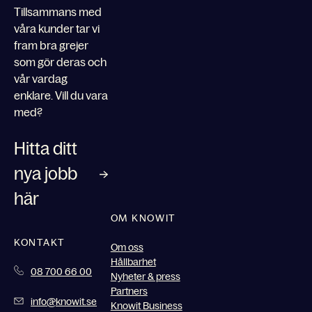
Tillsammans med
våra kunder tar vi
fram bra grejer
som gör deras och
vår vardag
enklare. Vill du vara
med?
Hitta ditt
nya jobb
här
OM KNOWIT
KONTAKT
Om oss
Hållbarhet
08 700 66 00
Nyheter & press
Partners
info@knowit.se
Knowit Business