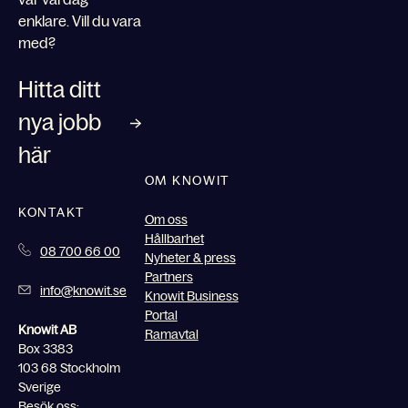
enklare. Vill du vara
med?
Hitta ditt
nya jobb
här
OM KNOWIT
KONTAKT
Om oss
Hållbarhet
08 700 66 00
Nyheter & press
Partners
info@knowit.se
Knowit Business
Portal
Knowit AB
Ramavtal
Box 3383
103 68 Stockholm
Sverige
Besök oss: